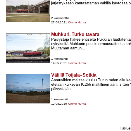
järjestykseen kantasataman vähillä käytössä ole
2 kommenttia
27.04.2021
Kimmo Huhta
Muhkuri, Turku tavara
Päivystäjä hakee entiseltä Pukkilan laattatehtaa
nykyiseltä Muhkurin puunkuormausraiteelta k
Muutaman aamun...
1 kommentti
14.05.2021
Kimmo Huhta
Välillä Toijala–Sotkia
Aamuviiden maissa kuuluu Turun radan alkuka
etelään kulkevan IC266 maltillinen ääni, sitte
päivystäjän...
1 kommentti
12.08.2016
Kimmo Huhta
Hakueh