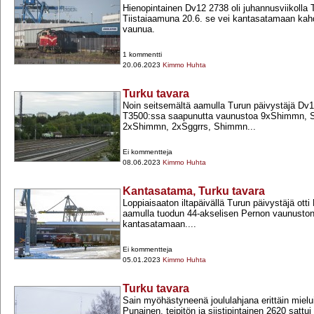
Hienopintainen Dv12 2738 oli juhannusviikolla 
Tiistaiaamuna 20.6. se vei kantasatamaan ka
vaunua.
1 kommentti
20.06.2023
Kimmo Huhta
Turku tavara
Noin seitsemältä aamulla Turun päivystäjä Dv1
T3500:ssa saapunutta vaunustoa 9xShimmn, 
2xShimmn, 2xSggrrs, Shimmn...
Ei kommentteja
08.06.2023
Kimmo Huhta
Kantasatama, Turku tavara
Loppiaisaaton iltapäivällä Turun päivystäjä otti
aamulla tuodun 44-​akselisen Pernon vaunuston
kantasatamaan....
Ei kommentteja
05.01.2023
Kimmo Huhta
Turku tavara
Sain myöhästyneenä joululahjana erittäin mielu
Punainen, teipitön ja siistipintainen 2620 sattui