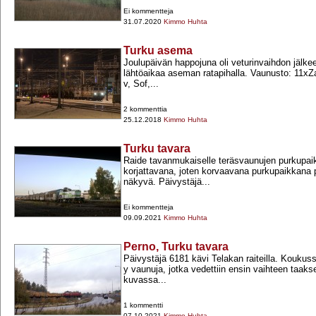
Ei kommentteja
31.07.2020
Kimmo Huhta
Turku asema
Joulupäivän happojuna oli veturinvaihdon jälk
lähtöaikaa aseman ratapihalla. Vaunusto: 11xZa
v, Sof,...
2 kommenttia
25.12.2018
Kimmo Huhta
Turku tavara
Raide tavanmukaiselle teräsvaunujen purkupaika
korjattavana, joten korvaavana purkupaikkana 
näkyvä. Päivystäjä...
Ei kommentteja
09.09.2021
Kimmo Huhta
Perno, Turku tavara
Päivystäjä 6181 kävi Telakan raiteilla. Koukus
y vaunuja, jotka vedettiin ensin vaihteen taakse 
kuvassa...
1 kommentti
07.10.2021
Kimmo Huhta