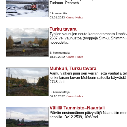
Turkuun. Pehmeä...
3 kommenttia
03.01.2023
Kimmo Huhta
Turku tavara
Tyhjien vaunujen nouto kantasatamasta iltapäi
2637 vei vaunustoa (tyyppejä Sim-​u, Shimmn j
nopeudella...
Ei kommentteja
18.10.2022
Kimmo Huhta
Muhkuri, Turku tavara
Aamu valkeni juuri sen verran, että vanhalla tele
jonkinlaisen kuvan Muhkurin raiteella käyvästä
2743 jätti...
Ei kommentteja
06.10.2022
Kimmo Huhta
Välillä Tammisto–Naantali
Päivän ensimmäinen päivystäjä Naantaliin me
tienoilla. Dv12 2539, 10xVtad.