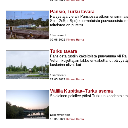
Pansio, Turku tavara
Päivystäjä vieraili Pansiossa ottaen ensimmäi
Sps, 2xSp, Sps) kuormatuista puuvaunuista m
raiteistoa on purettu...
1 kommentti
06.08.2021
Kimmo Huhta
Turku tavara
Pansiosta tuotiin kaksitoista puuvaunua yli Rai
Veturinkuljettajain lakko ei vaikuttanut päivystä
kuskeina olivat kai...
1 kommentti
21.05.2021
Kimmo Huhta
Välillä Kupittaa–Turku asema
Salolainen palailee yöksi Turkuun kahdentoist
Ei kommentteja
16.05.2021
Kimmo Huhta