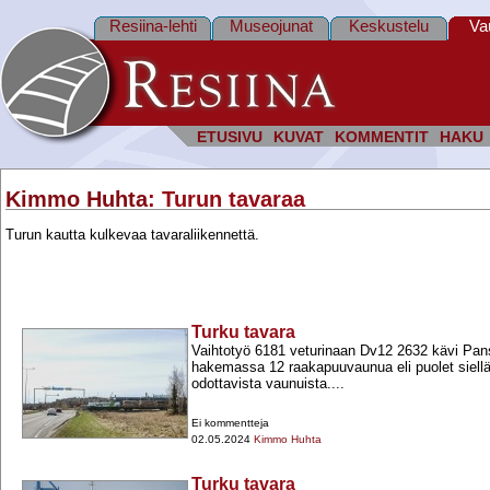
Resiina-lehti
Museojunat
Keskustelu
Va
ETUSIVU
KUVAT
KOMMENTIT
HAKU
Kimmo Huhta
: Turun tavaraa
Turun kautta kulkevaa tavaraliikennettä.
Turku tavara
Vaihtotyö 6181 veturinaan Dv12 2632 kävi Pa
hakemassa 12 raakapuuvaunua eli puolet siellä
odottavista vaunuista....
Ei kommentteja
02.05.2024
Kimmo Huhta
Turku tavara