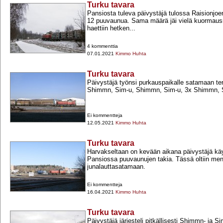
Turku tavara
Pansiosta tuleva päivystäjä tulossa Raisionjoen
12 puuvaunua. Sama määrä jäi vielä kuormausra
haettiin hetken...
4 kommenttia
07.01.2021
Kimmo Huhta
Turku tavara
Päivystäjä työnsi purkauspaikalle satamaan te
Shimmn, Sim-​u, Shimmn, Sim-​u, 3x Shimmn, S
Ei kommentteja
12.05.2021
Kimmo Huhta
Turku tavara
Harvakseltaan on kevään aikana päivystäjä k
Pansiossa puuvaunujen takia. Tässä oltiin me
junalauttasatamaan.
Ei kommentteja
16.04.2021
Kimmo Huhta
Turku tavara
Päivystäjä järjesteli pitkällisesti Shimmn-​ ja Si