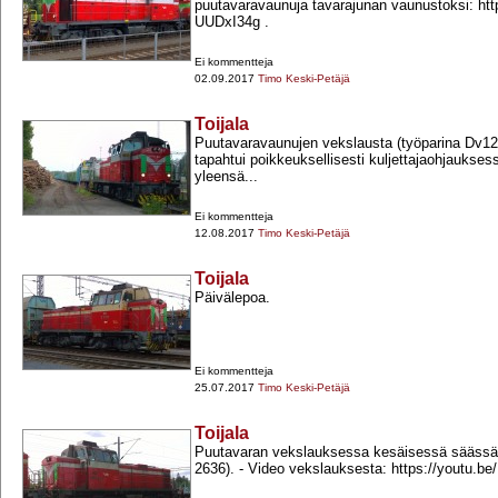
puutavaravaunuja tavarajunan vaunustoksi: http
UUDxI34g .
Ei kommentteja
02.09.2017
Timo Keski-Petäjä
Toijala
Puutavaravaunujen vekslausta (työparina Dv12 
tapahtui poikkeuksellisesti kuljettajaohjaukse
yleensä...
Ei kommentteja
12.08.2017
Timo Keski-Petäjä
Toijala
Päivälepoa.
Ei kommentteja
25.07.2017
Timo Keski-Petäjä
Toijala
Puutavaran vekslauksessa kesäisessä säässä 
2636). -​ Video vekslauksesta: https://youtu.be