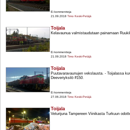
Ei kommentteja
21.09.2018
Timo Keski-Petäjä
Toijala
Kelavaunua valmistaudutaan painamaan Ruukil
Ei kommentteja
21.09.2018
Timo Keski-Petäjä
Toijala
Puutavaravaunujen vekslausta. -​ Toijalassa k
Deeveriyksilö #150.
Ei kommentteja
27.06.2018
Timo Keski-Petäjä
Toijala
Veturijuna Tampereen Viinikasta Turkuun odotte