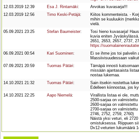
12.03.2019 12:39
Esa J. Rintamäki
:
Arvokas kuvasarja!!!
12.03.2019 12:56
Timo Keski-Petäjä
:
Kiitos kommenteista. - Korj
mihin se kuuluukin (merkkas
vielä.
05.09.2021 23:25
Stefan Baumeister
:
Tosi hieno kuvasarja! Haus
kuvia eniten Jyväskylässä.
2651, 2653, 2657, 2737, 27
https://suomalainenrautati
06.09.2021 00:54
Kari Suominen
:
Ei se ihme jos toi palveli
Massiivisuudessaan vaikut
07.09.2021 20:59
Tuomas Pätäri
:
Tämäpä innosti katsomaan,
missään ajantasaista listaa
nostaa lukemaa.
14.10.2021 21:32
Tuomas Pätäri
:
Sain itsekin nostettua luke
Edelleen kiinnostaa, jos kys
14.10.2021 22:25
Aapo Niemelä
:
Virallista listaa ei ole, mu
2500-sarjaa on valmistettu 
2600-sarjaa on valmistettu 
2700-sarjaa on valmistettu 
2746, 2752, 2759, 2760)
Näistä yksi veturi, eli 27
omistuksessa. Riippuen sii
Dv12-veturien lukumäärä 14