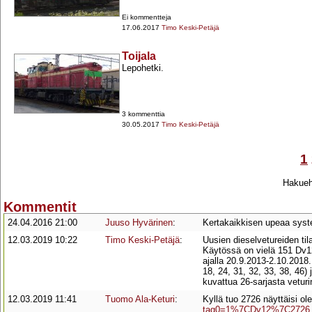
Ei kommentteja
17.06.2017
Timo Keski-Petäjä
Toijala
Lepohetki.
3 kommenttia
30.05.2017
Timo Keski-Petäjä
1
Hakuehd
Kommentit
24.04.2016 21:00
Juuso Hyvärinen
:
Kertakaikkisen upeaa syst
12.03.2019 10:22
Timo Keski-Petäjä
:
Uusien dieselvetureiden til
Käytössä on vielä 151 Dv12
ajalla 20.9.2013-2.10.2018.
18, 24, 31, 32, 33, 38, 46) 
kuvattua 26-sarjasta veturin
12.03.2019 11:41
Tuomo Ala-Keturi
:
Kyllä tuo 2726 näyttäisi ol
tag0=1%7CDv12%7C2726