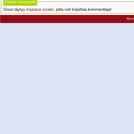
Kirjoita kommentti
Sinun täytyy
kirjautua sisään
, jotta voit kirjoittaa kommentteja!
Sivu