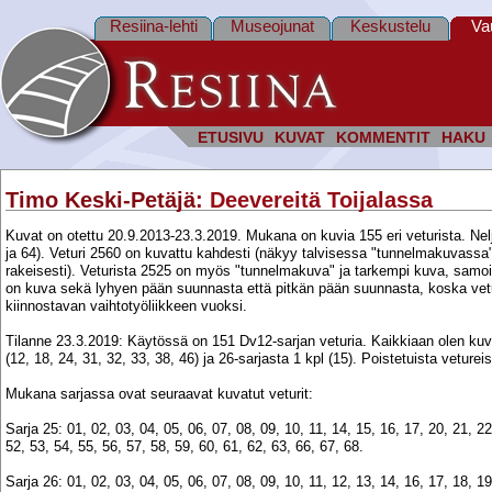
Resiina-lehti
Museojunat
Keskustelu
Va
ETUSIVU
KUVAT
KOMMENTIT
HAKU
Timo Keski-Petäjä
: Deevereitä Toijalassa
Kuvat on otettu 20.9.2013-23.3.2019. Mukana on kuvia 155 eri veturista. Nelj
ja 64). Veturi 2560 on kuvattu kahdesti (näkyy talvisessa "tunnelmakuvassa
rakeisesti). Veturista 2525 on myös "tunnelmakuva" ja tarkempi kuva, samoin
on kuva sekä lyhyen pään suunnasta että pitkän pään suunnasta, koska vetur
kiinnostavan vaihtotyöliikkeen vuoksi.
Tilanne 23.3.2019: Käytössä on 151 Dv12-sarjan veturia. Kaikkiaan olen kuv
(12, 18, 24, 31, 32, 33, 38, 46) ja 26-sarjasta 1 kpl (15). Poistetuista vetureis
Mukana sarjassa ovat seuraavat kuvatut veturit:
Sarja 25: 01, 02, 03, 04, 05, 06, 07, 08, 09, 10, 11, 14, 15, 16, 17, 20, 21, 22
52, 53, 54, 55, 56, 57, 58, 59, 60, 61, 62, 63, 66, 67, 68.
Sarja 26: 01, 02, 03, 04, 05, 06, 07, 08, 09, 10, 11, 12, 13, 14, 16, 17, 18, 19