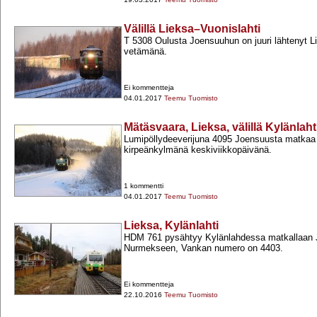
Välillä Lieksa–Vuonislahti
T 5308 Oulusta Joensuuhun on juuri lähtenyt L
vetämänä.
Ei kommentteja
04.01.2017
Teemu Tuomisto
Mätäsvaara, Lieksa, välillä Kylänlaht
Lumipöllydeeverijuna 4095 Joensuusta matkaa 
kirpeänkylmänä keskiviikkopäivänä.
1 kommentti
04.01.2017
Teemu Tuomisto
Lieksa, Kylänlahti
HDM 761 pysähtyy Kylänlahdessa matkallaan 
Nurmekseen, Vankan numero on 4403.
Ei kommentteja
22.10.2016
Teemu Tuomisto