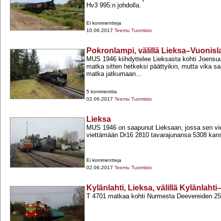
Hv3 995:n johdolla.
Ei kommentteja
10.06.2017
Teemu Tuomisto
Pokronlampi, välillä Lieksa–Vuonisl
MUS 1946 kiihdyttelee Lieksasta kohti Joensuu
matka sitten hetkeksi päättyikin, mutta vika saa
matka jatkumaan...
5 kommenttia
02.06.2017
Teemu Tuomisto
Lieksa
MUS 1946 on saapunut Lieksaan, jossa sen vier
viettämään Dr16 2810 tavarajunansa 5308 kan
Ei kommentteja
02.06.2017
Teemu Tuomisto
Kylänlahti, Lieksa, välillä Kylänlahti
T 4701 matkaa kohti Nurmesta Deevereiden 251