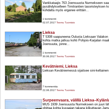
Vankkataajis 763 Joensuusta Nurmekseen saap
pysähdykselleen Timitrantien tasoristeyksen ko
kohdalta myös erganee erittäin...
1 kommentti
02.07.2017
Teemu Tuomisto
Lieksa
T 5308 saapuneena Oulusta Lieksaan Valakon
kohta matka jatkuu kohti Pohjois-​Karjalan ma
Joensuuta, jonne...
1 kommentti
30.06.2017
Teemu Tuomisto
Kevätniemi, Lieksa
Lieksan Kevätniemessä sijaitsee sini-​keltaine
7 kommenttia
22.06.2017
Teemu Tuomisto
Surpeenvaara, välillä Lieksa–Kylänl
MUS 1939 Joensuusta Nurmekseen on juuri läh
ohittaa kohta kuvaajan takana kilkuttavan Jama