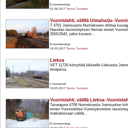
Ei kommentteja
01.06.2017
Teemu Tuomisto
Vuonislahti, välillä Uimaharju–Vuoni
T 4701 Joensuusta Nurmekseen ohittaa kuvaaj
Hassilan tasoristeyksen hieman ennen Vuonis
2655/2642, jotka kuvasin...
Ei kommentteja
19.05.2017
Teemu Tuomisto
Lieksa
VET 11726 kömyttää liikkeelle Lieksasta Joen
etuajassa.
1 kommentti
19.05.2017
Teemu Tuomisto
Vuonislahti, välillä Lieksa–Vuonislah
Tavarajuna 4708 Nurmeksesta Joensuuhun kii
ennen Vuonislahtea Vuonisjärventien tasoriste
matkatessaan välillä...
Ei kommentteja
19.03.2017
Teemu Tuomisto