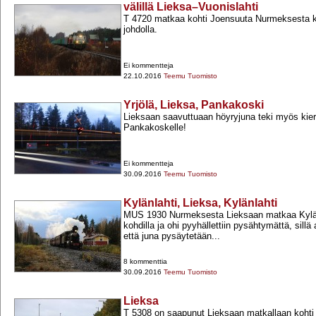
välillä Lieksa–Vuonislahti
T 4720 matkaa kohti Joensuuta Nurmeksesta 
johdolla.
Ei kommentteja
22.10.2016
Teemu Tuomisto
Yrjölä, Lieksa, Pankakoski
Lieksaan saavuttuaan höyryjuna teki myös kier
Pankakoskelle!
Ei kommentteja
30.09.2016
Teemu Tuomisto
Kylänlahti, Lieksa, Kylänlahti
MUS 1930 Nurmeksesta Lieksaan matkaa Kyl
kohdilla ja ohi pyyhällettiin pysähtymättä, sillä 
että juna pysäytetään...
8 kommenttia
30.09.2016
Teemu Tuomisto
Lieksa
T 5308 on saapunut Lieksaan matkallaan kohti