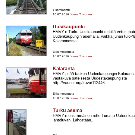
1 kommentti
16.07.2016
Jorma Toivonen
Uusikaupunki
HMVY:n Turku-​Uusikaupunki retkillä veturi jou
Uudenkaupungin asemalla, vaikka junan tulo-​/l
Kalarannassa.
Ei kommentteja
16.07.2016
Jorma Toivonen
Kalaranta
HMVY pitää taukoa Uudenkaupungin Kalaranna
vastakuva sateisesta Uudestakaupungista
http://vaunut.org/kuva/112446
Ei kommentteja
15.07.2016
Jorma Toivonen
Turku asema
HMVY:n ensimmäinen retki Turusta Uuteenkaup
lähtöluvan. Lähdetään...