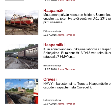
17.07.2016
Jorma Toivonen
Haapamäki
Muutaman päivän reissu on hoideltu Uuteenkau
ongelmitta, joten tyytyväisenä voi Dr13 2343 p
pilttuuseensa.
Ei kommentteja
17.07.2016
Jorma Toivonen
Haapamäki
Kuin ennenvanhaan, pikajuna lähdössä Haapam
Seinäjokea. Ei tainnut Hr13/Dr13-​vetureita liike
rataosalla? HMVY:n...
Ei kommentteja
17.07.2016
Jorma Toivonen
Orivesi
HMVY:n kaluston siirto Turusta Haapamäelle od
osuuden vapautumista Orivedellä.
Ei kommentteja
17.07.2016
Jorma Toivonen