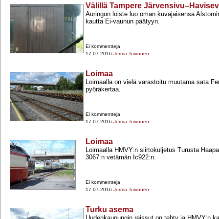
Välillä Tampere Järvensivu–Havisev
Auringon loiste luo oman kuvajaisensa Alstomin
kautta Ei-​vaunun päätyyn.
Ei kommentteja
17.07.2016
Jorma Toivonen
Loimaa
Loimaalla on vielä varastoitu muutama sata Fen
pyöräkertaa.
Ei kommentteja
17.07.2016
Jorma Toivonen
Loimaa
Loimaalla HMVY:n siirtokuljetus Turusta Haap
3067:n vetämän Ic922:n.
Ei kommentteja
17.07.2016
Jorma Toivonen
Turku asema
Uudenkaupungin reissut on tehty ja HMVY:n ka