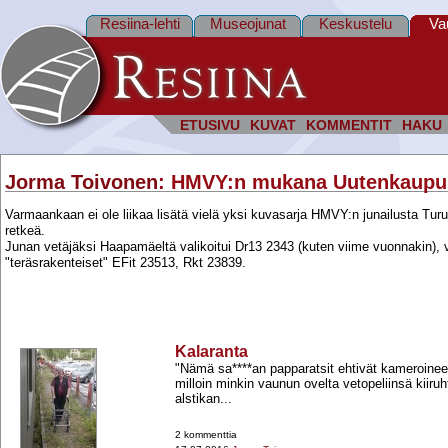
Resiina-lehti
Museojunat
Keskustelu
Va
ETUSIVU
KUVAT
KOMMENTIT
HAKU
Jorma Toivonen
: HMVY:n mukana Uutenkaupun
Varmaankaan ei ole liikaa lisätä vielä yksi kuvasarja HMVY:n junailusta Tur
retkeä.
Junan vetäjäksi Haapamäeltä valikoitui Dr13 2343 (kuten viime vuonnakin),
"teräsrakenteiset" EFit 23513, Rkt 23839.
Kalaranta
"Nämä sa****an papparatsit ehtivät kameroine
milloin minkin vaunun ovelta vetopeliinsä kiiruht
alstikan...
2 kommenttia