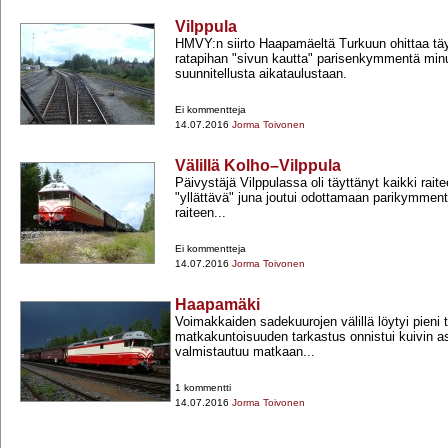
Vilppula
HMVY:n siirto Haapamäeltä Turkuun ohittaa tä
ratapihan "sivun kautta" parisenkymmentä min
suunnitellusta aikataulustaan.
Ei kommentteja
14.07.2016
Jorma Toivonen
Välillä Kolho–Vilppula
Päivystäjä Vilppulassa oli täyttänyt kaikki raitee
"yllättävä" juna joutui odottamaan parikymmen
raiteen...
Ei kommentteja
14.07.2016
Jorma Toivonen
Haapamäki
Voimakkaiden sadekuurojen välillä löytyi pieni t
matkakuntoisuuden tarkastus onnistui kuivin 
valmistautuu matkaan...
1 kommentti
14.07.2016
Jorma Toivonen