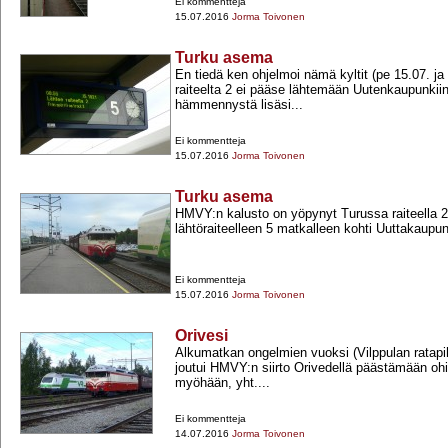
Ei kommentteja
15.07.2016
Jorma Toivonen
Turku asema
En tiedä ken ohjelmoi nämä kyltit (pe 15.07. ja
raiteelta 2 ei pääse lähtemään Uutenkaupunkiin
hämmennystä lisäsi...
Ei kommentteja
15.07.2016
Jorma Toivonen
Turku asema
HMVY:n kalusto on yöpynyt Turussa raiteella 2
lähtöraiteelleen 5 matkalleen kohti Uuttakaupun
Ei kommentteja
15.07.2016
Jorma Toivonen
Orivesi
Alkumatkan ongelmien vuoksi (Vilppulan ratapi
joutui HMVY:n siirto Orivedellä päästämään oh
myöhään, yht....
Ei kommentteja
14.07.2016
Jorma Toivonen