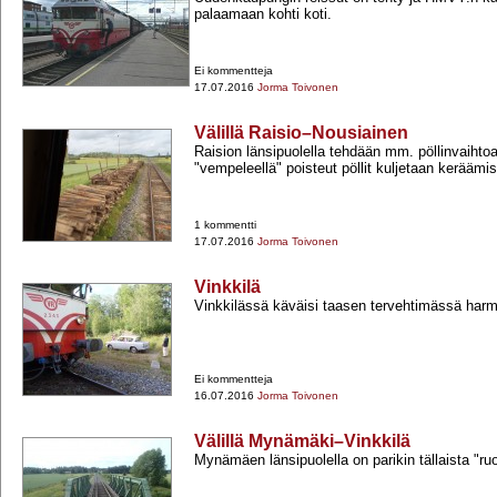
palaamaan kohti koti.
Ei kommentteja
17.07.2016
Jorma Toivonen
Välillä Raisio–Nousiainen
Raision länsipuolella tehdään mm. pöllinvaihtoa
"vempeleellä" poisteut pöllit kuljetaan keräämis
1 kommentti
17.07.2016
Jorma Toivonen
Vinkkilä
Vinkkilässä käväisi taasen tervehtimässä harm
Ei kommentteja
16.07.2016
Jorma Toivonen
Välillä Mynämäki–Vinkkilä
Mynämäen länsipuolella on parikin tällaista "ruo