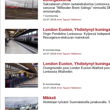
Saksalaisen yhtiön rautatiekalustoa Lontoossa.
seisovat "Willesden Brent Sidings"-​nimisellä 
omistamalla...
7 kommenttia
10.07.2016
Antti Tapani Häkkinen
London Euston, Yhdistynyt kuning
Virgin Pendolino Lontoossa. Kyljessä Indepen
Resurgence-​elokuvan mainokset.
Ei kommentteja
10.07.2016
Antti Tapani Häkkinen
London Euston, Yhdistynyt kuning
Overgroundin juna London Euston-​Watford junc
Lontoosta Wtafordiin.
Ei kommentteja
10.07.2016
Antti Tapani Häkkinen
Mikkeli
Aloitetaan tylsästi Suomalaisella junakuvalla. 