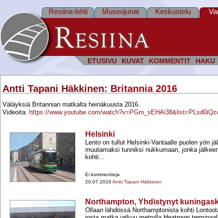
Resiina-lehti
Museojunat
Keskustelu
Va
ETUSIVU
KUVAT
KOMMENTIT
HAKU
Antti Tapani Häkkinen
: Britannia 2016
Väläyksiä Britannian matkalta heinäkuusta 2016.
Videoita:
https://www.youtube.com/watch?v=PGm_sEHAi38&list=PLsd
Helsinki
Lento on tullut Helsinki-​Vantaalle puolen yön jä
muutamaksi tunniksi nukkumaan, jonka jälkee
kohti...
Ei kommentteja
20.07.2016
Antti Tapani Häkkinen
Northampton, Yhdistynyt kuningas
Ollaan lähdössä Northamptonista kohti Lontoo
josta matka jatkuu metrolla Heatrown terminaali