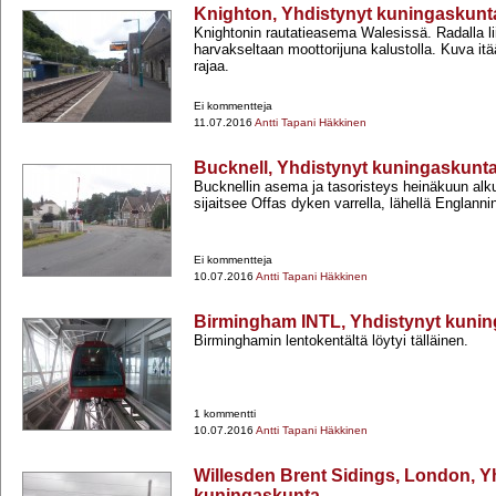
Knighton, Yhdistynyt kuningaskunt
Knightonin rautatieasema Walesissä. Radalla l
harvakseltaan moottorijuna kalustolla. Kuva itä
rajaa.
Ei kommentteja
11.07.2016
Antti Tapani Häkkinen
Bucknell, Yhdistynyt kuningaskunt
Bucknellin asema ja tasoristeys heinäkuun alku
sijaitsee Offas dyken varrella, lähellä Englanni
Ei kommentteja
10.07.2016
Antti Tapani Häkkinen
Birmingham INTL, Yhdistynyt kuni
Birminghamin lentokentältä löytyi tälläinen.
1 kommentti
10.07.2016
Antti Tapani Häkkinen
Willesden Brent Sidings, London, Y
kuningaskunta