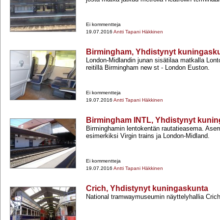
Ei kommentteja
19.07.2016
Antti Tapani Häkkinen
Birmingham, Yhdistynyt kuningask
London-​Midlandin junan sisätilaa matkalla Lon
reitillä Birmingham new st -​ London Euston.
Ei kommentteja
19.07.2016
Antti Tapani Häkkinen
Birmingham INTL, Yhdistynyt kuni
Birminghamin lentokentän rautatieasema. Asema
esimerkiksi Virgin trains ja London-​Midland.
Ei kommentteja
19.07.2016
Antti Tapani Häkkinen
Crich, Yhdistynyt kuningaskunta
National tramwaymuseumin näyttelyhallia Crich