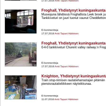
17.07.2016
Antti Tapani Häkkinen
Froghall, Yhdistynyt kuningaskunta
Museojuna lähdössä Froghallista Leek brook jun
Tankkiveturi on juuri tuonut vaunut Cheddletton
Ei kommentteja
17.07.2016
Antti Tapani Häkkinen
Froghall, Yhdistynyt kuningaskunta
0-​4-​0 tankkiveturi Churent valley railway:n Fro
Ei kommentteja
17.07.2016
Antti Tapani Häkkinen
Knighton, Yhdistynyt kuningaskunt
Train stop-​nimisen rautatieharrastajan pitämän
pienoisrautatieliikkeen näyteikkunaa.
Ei kommentteja
11.07.2016
Antti Tapani Häkkinen