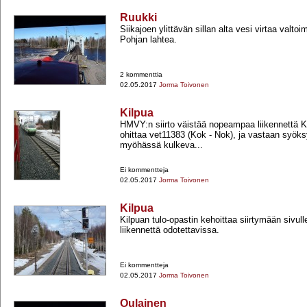
Ruukki
Siikajoen ylittävän sillan alta vesi virtaa valto
Pohjan lahtea.
2 kommenttia
02.05.2017
Jorma Toivonen
Kilpua
HMVY:n siirto väistää nopeampaa liikennettä KI
ohittaa vet11383 (Kok -​ Nok), ja vastaan syök
myöhässä kulkeva...
Ei kommentteja
02.05.2017
Jorma Toivonen
Kilpua
Kilpuan tulo-​opastin kehoittaa siirtymään siv
liikennettä odotettavissa.
Ei kommentteja
02.05.2017
Jorma Toivonen
Oulainen