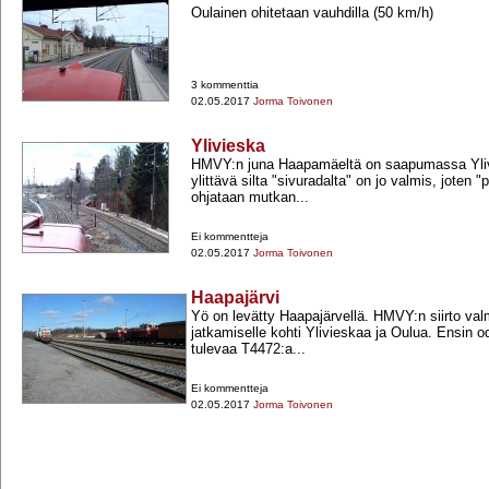
Oulainen ohitetaan vauhdilla (50 km/h)
3 kommenttia
02.05.2017
Jorma Toivonen
Ylivieska
HMVY:n juna Haapamäeltä on saapumassa Yliv
ylittävä silta "sivuradalta" on jo valmis, joten 
ohjataan mutkan...
Ei kommentteja
02.05.2017
Jorma Toivonen
Haapajärvi
Yö on levätty Haapajärvellä. HMVY:n siirto va
jatkamiselle kohti Ylivieskaa ja Oulua. Ensin o
tulevaa T4472:a...
Ei kommentteja
02.05.2017
Jorma Toivonen