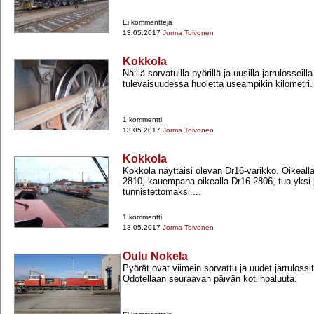
Ei kommentteja
13.05.2017
Jorma Toivonen
Kokkola
Näillä sorvatuilla pyörillä ja uusilla jarrulosseilla
tulevaisuudessa huoletta useampikin kilometri.
1 kommentti
13.05.2017
Jorma Toivonen
Kokkola
Kokkola näyttäisi olevan Dr16-​varikko. Oikeall
2810, kauempana oikealla Dr16 2806, tuo yksi 
tunnistettomaksi....
1 kommentti
13.05.2017
Jorma Toivonen
Oulu Nokela
Pyörät ovat viimein sorvattu ja uudet jarrulossit
Odotellaan seuraavan päivän kotiinpaluuta.