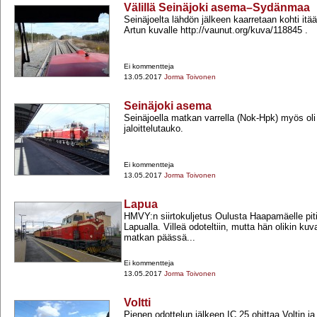
Välillä Seinäjoki asema–Sydänmaa
Seinäjoelta lähdön jälkeen kaarretaan kohti it
Artun kuvalle http://vaunut.org/kuva/118845 .
Ei kommentteja
13.05.2017
Jorma Toivonen
Seinäjoki asema
Seinäjoella matkan varrella (Nok-​Hpk) myös ol
jaloittelutauko.
Ei kommentteja
13.05.2017
Jorma Toivonen
Lapua
HMVY:n siirtokuljetus Oulusta Haapamäelle pi
Lapualla. Villeä odoteltiin, mutta hän olikin k
matkan päässä...
Ei kommentteja
13.05.2017
Jorma Toivonen
Voltti
Pienen odottelun jälkeen IC 25 ohittaa Voltin ja