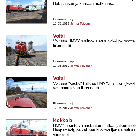
Hpk pääsee jatkamaan matkaansa.
Ei kommentteja
13.05.2017
Jorma Toivonen
Voltti
Voltissa HMVY:n siirtokuljetus Nok-​Hpk odotte
liikennettä.
Ei kommentteja
13.05.2017
Jorma Toivonen
Voltti
Voltissa "kauko" halluaa HMVY:n siirron (Nok-​
vastaantulevaa liikennettä.
Ei kommentteja
13.05.2017
Jorma Toivonen
Kokkola
HMVY:n siirto valmistautuu matkan jatkumisell
Haapamäki), paikallinen huoltokuljettaja haluaa 
viimeiset...