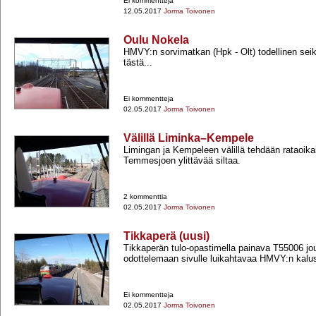
Ei kommentteja
12.05.2017
Jorma Toivonen
Oulu Nokela
HMVY:n sorvimatkan (Hpk -​ Olt) todellinen seik
tästä...
Ei kommentteja
02.05.2017
Jorma Toivonen
Välillä Liminka–Kempele
Limingan ja Kempeleen välillä tehdään rataoika
Temmesjoen ylittävää siltaa.
2 kommenttia
02.05.2017
Jorma Toivonen
Tikkaperä (uusi)
Tikkaperän tulo-​opastimella painava T55006 jo
odottelemaan sivulle luikahtavaa HMVY:n kalu
Ei kommentteja
02.05.2017
Jorma Toivonen