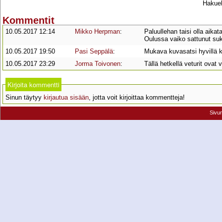
Hakueh
Kommentit
10.05.2017 12:14
Mikko Herpman
:
Paluullehan taisi olla aikat
Oulussa vaiko sattunut su
10.05.2017 19:50
Pasi Seppälä
:
Mukava kuvasatsi hyvillä k
10.05.2017 23:29
Jorma Toivonen
:
Tällä hetkellä veturit ovat 
Kirjoita kommentti
Sinun täytyy
kirjautua sisään
, jotta voit kirjoittaa kommentteja!
Sivu