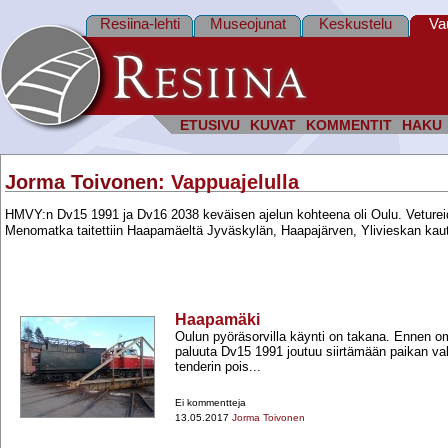
Resiina-lehti
Museojunat
Keskustelu
Va
ETUSIVU
KUVAT
KOMMENTIT
HAKU
Jorma Toivonen
: Vappuajelulla
HMVY:n Dv15 1991 ja Dv16 2038 keväisen ajelun kohteena oli Oulu. Vetureiden 
Menomatka taitettiin Haapamäeltä Jyväskylän, Haapajärven, Ylivieskan ka
Haapamäki
Oulun pyöräsorvilla käynti on takana. Ennen o
paluuta Dv15 1991 joutuu siirtämään paikan va
tenderin pois...
Ei kommentteja
13.05.2017
Jorma Toivonen