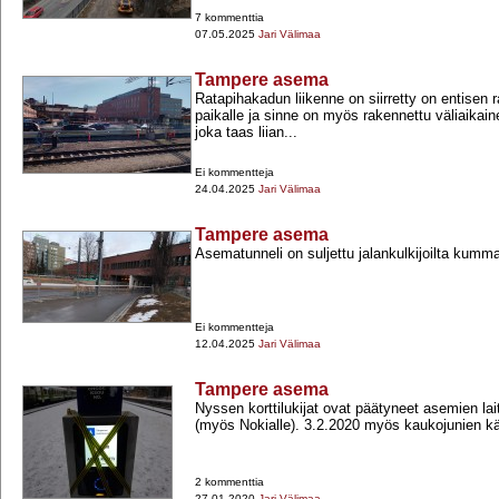
7 kommenttia
07.05.2025
Jari Välimaa
Tampere asema
Ratapihakadun liikenne on siirretty on entisen r
paikalle ja sinne on myös rakennettu väliaikai
joka taas liian...
Ei kommentteja
24.04.2025
Jari Välimaa
Tampere asema
Asematunneli on suljettu jalankulkijoilta kumma
Ei kommentteja
12.04.2025
Jari Välimaa
Tampere asema
Nyssen korttilukijat ovat päätyneet asemien lai
(myös Nokialle). 3.2.2020 myös kaukojunien käyt
2 kommenttia
27.01.2020
Jari Välimaa