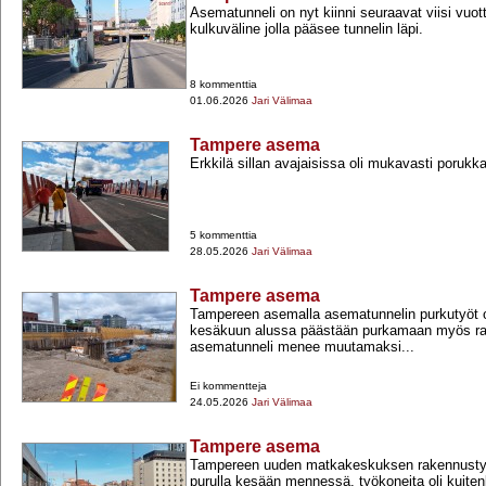
Asematunneli on nyt kiinni seuraavat viisi vuott
kulkuväline jolla pääsee tunnelin läpi.
8 kommenttia
01.06.2026
Jari Välimaa
Tampere asema
Erkkilä sillan avajaisissa oli mukavasti porukk
5 kommenttia
28.05.2026
Jari Välimaa
Tampere asema
Tampereen asemalla asematunnelin purkutyöt o
kesäkuun alussa päästään purkamaan myös rat
asematunneli menee muutamaksi...
Ei kommentteja
24.05.2026
Jari Välimaa
Tampere asema
Tampereen uuden matkakeskuksen rakennustyöt
purulla kesään mennessä, työkoneita oli kuitenk