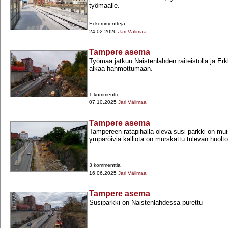
työmaalle.
Ei kommentteja
24.02.2026
Jari Välimaa
Tampere asema
Työmaa jatkuu Naistenlahden raiteistolla ja Erkk
alkaa hahmottumaan.
1 kommentti
07.10.2025
Jari Välimaa
Tampere asema
Tampereen ratapihalla oleva susi-​parkki on mu
ympäröiviä kalliota on murskattu tulevan huoltor
3 kommenttia
16.06.2025
Jari Välimaa
Tampere asema
Susiparkki on Naistenlahdessa purettu