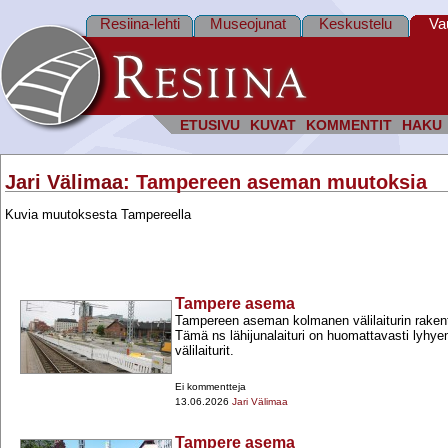
Resiina-lehti
Museojunat
Keskustelu
Va
ETUSIVU
KUVAT
KOMMENTIT
HAKU
Jari Välimaa
: Tampereen aseman muutoksia
Kuvia muutoksesta Tampereella
Tampere asema
Tampereen aseman kolmanen välilaiturin rakent
Tämä ns lähijunalaituri on huomattavasti lyhy
välilaiturit.
Ei kommentteja
13.06.2026
Jari Välimaa
Tampere asema