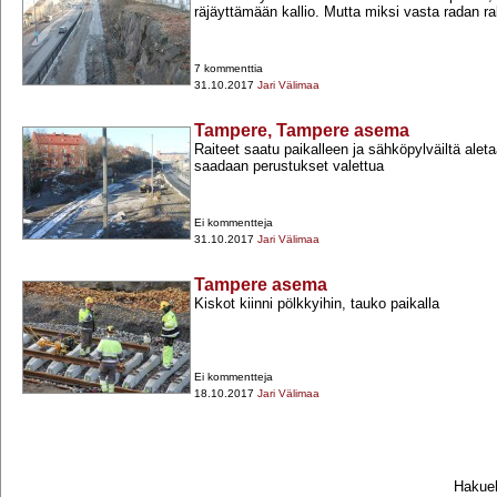
räjäyttämään kallio. Mutta miksi vasta radan r
7 kommenttia
31.10.2017
Jari Välimaa
Tampere, Tampere asema
Raiteet saatu paikalleen ja sähköpylväiltä al
saadaan perustukset valettua
Ei kommentteja
31.10.2017
Jari Välimaa
Tampere asema
Kiskot kiinni pölkkyihin, tauko paikalla
Ei kommentteja
18.10.2017
Jari Välimaa
Hakueh