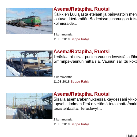
Asema/Ratapiha, Ruotsi
Kaikkien Luulajasta etelään ja päinvastoin mene
joutuvat kiertämään Bodenissa junarungon toi
kolmioraide...
3 kommenttia
11.03.2018
Seppo Rahja
Asema/Ratapiha, Ruotsi
Teräslaatat olivat puolen vaunun levyisiä ja läh
Smmnps-​vaunun mittaisia. Vaunun sallittu kok
7 kommenttia
11.03.2018
Seppo Rahja
Asema/Ratapiha, Ruotsi
Sisällä asemarakennuksessa käydessäni ykkösr
tupsahti kolmen Rc4:n vetämä teräslaatta/hark
terästehtaalta. Teräslevyt...
2 kommenttia
11.03.2018
Seppo Rahja
Hakueh