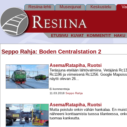
Resiina-lehti
Museojunat
Keskustelu
Va
ETUSIVU
KUVAT
KOMMENTIT
HAKU
Seppo Rahja
: Boden Centralstation 2
Asema/Ratapiha, Ruotsi
Teräsjuna etelään lähtövalmiina. Vetäjänä Rc
Rc1196 ja viimeisenä Rc1256. Google Mapsissa
näytti olevan 26...
Ei kommentteja
11.03.2018
Seppo Rahja
Asema/Ratapiha, Ruotsi
Mutta poistulo onkin vähän hankalaa. En muis
nähneeni konttaamista tuossa tilanteessa, onk
tuomaa kankeutta.