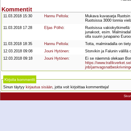
Kommentit
11.03.2018 15:30
Hannu Peltola
:
Mukava kuvasarja Ruotsin 
Ruotsissa 3000 tonnia vielä
11.03.2018 17:28
Eljas Pölhö
:
Ruotsissa vakiokytkimellä 
junakoot, esim. Malmiradal
olla suurin junapaino Euro
11.03.2018 18:35
Hannu Peltola
:
Totta, malmiradalla on tie
12.03.2018 09:08
Jouni Hytönen
:
Storvikin ja Falunin välill
12.03.2018 09:18
Jouni Hytönen
:
Ei se näemmä olekaan Borl
https://www.trafikverket.se
jnb/jarnvagsnatbeskrivning
Kirjoita kommentti
Sinun täytyy
kirjautua sisään
, jotta voit kirjoittaa kommentteja!
Sivu