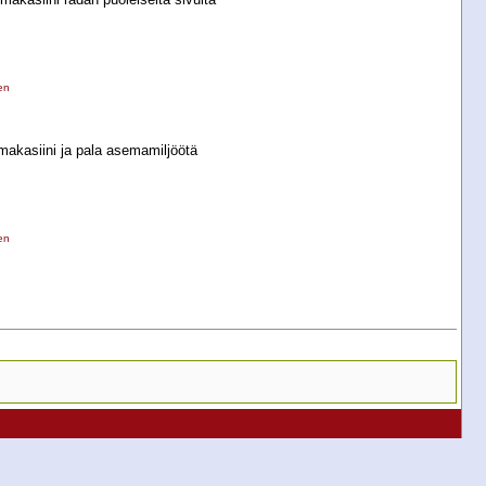
en
akasiini ja pala asemamiljöötä
en