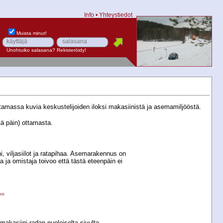
Info
•
Yhteystiedot
Muista minut!
Unohtuiko salasana?
Rekisteröidy!
tamassa kuvia keskustelijoiden iloksi makasiinistä ja asemamiljööstä.
tä päin) ottamasta.
, viljasiilot ja ratapihaa. Asemarakennus on
 ja omistaja toivoo että tästä eteenpäin ei
en
akasiini radan puoleiselta sivulta