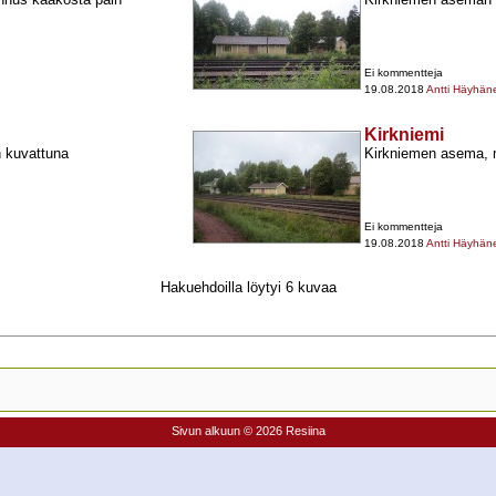
Ei kommentteja
19.08.2018
Antti Häyhän
Kirkniemi
n kuvattuna
Kirkniemen asema, m
Ei kommentteja
19.08.2018
Antti Häyhän
Hakuehdoilla löytyi 6 kuvaa
Sivun alkuun
© 2026 Resiina