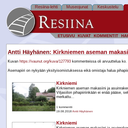
Resiina-lehti
Museojunat
Keskustelu
ETUSIVU
KUVAT
KOMMENTIT
HA
Antti Häyhänen
: Kirkniemen aseman makasi
Kuvan
https://vaunut.org/kuva/127793
kommenteissa oli arvuuttelua ko. 
Asemapiiri on nykyään yksityisomistuksessa eikä omistaja halua pihapiiriins
Kirkniemi
Kirkniemen aseman makasiini ja asuinrakennu
Viljasiilon pihapiiriinkään ei enää pääse, se
merkattu...
1 kommentti
19.08.2018
Antti Häyhänen
Kirkniemi
Kirkniemen aseman makasiini ja asuinrake