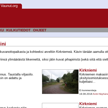
Vaunut.org
KU
KULKUTIEDOT
OHJEET
ini
kuvanottopaikasta ja kohteeksi arveltiin Kirkniemeä. Kävin tänään aamulla ot
ä ylimääräistä liikennettä, siksi jätin kuvat pihapiiristä (sekä siitä että siel
Kirkniemi
s. Taustalla viljasiilo.
Kirkniemen makasiini
kin on aidattu ja
yksityisomistuksessa
kuljettaisi...
Ei kommentteja
19.08.2018
Antti Häyhän
Kirkniemi
nnus kaakosta päin
Kirkniemen aseman m