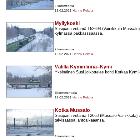
3 kommenttia
12.02.2021
Hannu Peltola
Myllykoski
Susiparin vetämä T52694 (Vainikkala-​Mussalo)
kylmässä pakkasssäässä.
2 kommenttia
12.02.2021
Hannu Peltola
Välillä Kyminlinna–Kymi
Yksinäinen Susi jolkottelee kohti Kotkaa Kymi
Ei kommentteja
12.02.2021
Hannu Peltola
Kotka Mussalo
Susiparin vetämä T2663 (Mussalo-​Vainikkala) 
talvisäässä lähtöaikaaansa.
4 kommenttia