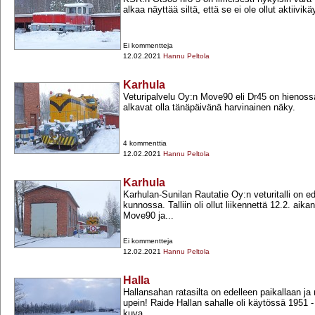
alkaa näyttää siltä, että se ei ole ollut aktiivikä
Ei kommentteja
12.02.2021
Hannu Peltola
Karhula
Veturipalvelu Oy:n Move90 eli Dr45 on hienoss
alkavat olla tänäpäivänä harvinainen näky.
4 kommenttia
12.02.2021
Hannu Peltola
Karhula
Karhulan-​Sunilan Rautatie Oy:n veturitalli on 
kunnossa. Talliin oli ollut liikennettä 12.2. aika
Move90 ja...
Ei kommentteja
12.02.2021
Hannu Peltola
Halla
Hallansahan ratasilta on edelleen paikallaan j
upein! Raide Hallan sahalle oli käytössä 1951 -​
kuva...