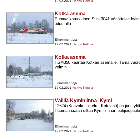
12.02.2021
Hannu Peltola
Kotka asema
Punavalkoturkkinen Susi 3041 värjöttelee ky
edustalla.
Ei kommentteja
12.02.2021
Hannu Peltola
Kotka asema
HSM358 kaartaa Kotkan asemalle. Tämä vuoro
voimin.
Ei kommentteja
12.02.2021
Hannu Peltola
Välillä Kyminlinna–Kymi
T2624 (Kouvola Lajitelu -​ Kotolahti) on juuri y
Huumanhaaran siltaa Kyminlinnan pohjoispuolel
Ei kommentteja
12.02.2021
Hannu Peltola