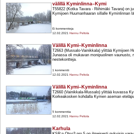
välillä Kyminlinna–Kymi
T55822 (Kotka Tavara -​ Riihimäki Tavara) on 
Kymijoen Huumanhaaran sillalle Kyminlinnan lä
Ei kommentteja
12.02.2021
Hannu Peltola
Välillä Kymi–Kyminlinna
T2663 (Mussalo-​Vainikkala) ylittää Kymijoen
Junassa oli mukavan monipuolinen vaunusto, 
nestekontteja.
1 kommentti
12.02.2021
Hannu Peltola
Välillä Kymi–Kyminlinna
T2660 (Vainikkala-​Mussalo) ylittää kuvassa K
Korkeakosken kohdalla Kymen aseman eteläpuo
5 kommenttia
12.02.2021
Hannu Peltola
Karhula
KSR:n Otso3 nro 5 on ilmeisesti nykyisin vara-​v