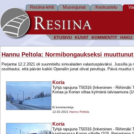
Resiina-lehti
Museojunat
Keskustelu
Va
ETUSIVU
KUVAT
KOMMENTIT
HAKU
Hannu Peltola
: Normibongaukseksi muuttunut 
Perjantai 12.2.2021 oli suunniteltu sinivalaiden valastuspäiväksi. Jussilla j
osoittautui, että päivän kaikki Operailin junat olivat peruttuja. Päivä muutt
Koria
Tyhjä rapujuna T50316 (Inkeroinen -​ Riihimäki
Koriaa ja Korian siltaa kylmänä talviaamuna (1/
Ei kommentteja
12.02.2021
Hannu Peltola
Koria
Tyhjä rapujuna T50316 (Inkeroinen -​ Riihimäki T
kaartamassa Korian silloille (2/3). Perjantaina