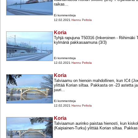
raikas...
Ei kommentteja
12.02.2021
Hannu Peltola
Koria
Tyhjä rapujuna T50316 (Inkeroinen -​ Riihimäki T)
kylmänä pakkasaamuna (3/3)
Ei kommentteja
12.02.2021
Hannu Peltola
Koria
Talviaamu on hienoin mahdollinen, kun IC4 (Joe
ylittää Korian siltaa. Pakkasta on -​23 astetta ja
juuri...
Ei kommentteja
12.02.2021
Hannu Peltola
Koria
Talviaamun aurinko paistaa hienosti, kun kisk
(Kaipiainen-​Turku) ylittää Korian siltaa. Pakkasta