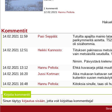
1 kommentti
12.02.2021
Hannu Peltola
Hakueh
Kommentit
14.02.2021 11:59
Pasi Seppälä
:
Tutuilta apajilta mainio la
parikymmentä astetta. T5269
oli sisähommia.
14.02.2021 12:51
Heikki Kannosto
:
Tiituksen pakinassa metsäst
vain metsäisillä seuduilla
Nimim. Päivystävä kielenv
14.02.2021 13:12
Hannu Peltola
:
Ehkä kuvasarja pitää muutt
14.02.2021 16:20
Jussi Kortman
:
Aika mukavan kattavan seti
kuitenkin susien metsästyk
14.02.2021 16:48
Hannu Peltola
:
Kiitoksia sinulle, taas oli
Kirjoita kommentti
Sinun täytyy
kirjautua sisään
, jotta voit kirjoittaa kommentteja!
Sivu