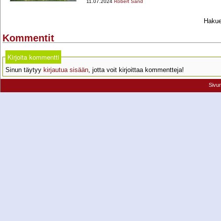
11.07.2024
Robert Sand
Hakueh
Kommentit
Kirjoita kommentti
Sinun täytyy
kirjautua sisään
, jotta voit kirjoittaa kommentteja!
Sivu