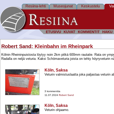
Resiina-lehti
Museojunat
Keskustelu
Va
ETUSIVU
KUVAT
KOMMENTIT
HAKU
Robert Sand
: Kleinbahn im Rheinpark
Kölnin Rheininpuistosta löytyy noin 2km pitkä 600mm rautatie. Rata on ym
Radalla on neljä veturia. Kaksi Schömaveturia joista on tehty höyryveturin 
Köln, Saksa
Veturin valmistuslaatta joka paljastaa veturin a
3 kommenttia
11.07.2024
Robert Sand
Köln, Saksa
Veturin ohjaamo.