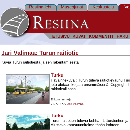
Resiina-lehti
Museojunat
Keskustelu
Va
ETUSIVU
KUVAT
KOMMENTIT
HAKU
Jari Välimaa
: Turun raitiotie
Kuvia Turun raitiotiestä ja sen rakentamisesta
Turku
Havainnekuva : Turun tuleva raitiotievaunu Tuom
jota aletaan korjata ensimmäisenä. Copyright 
raitiotieallianssi...
Ei kommentteja
??.??.????
Jari Välimaa
Turku
Turun raitiotien tulevia kohtia : Littoistentien j
Alustava katusuunnitelma tähän kohtaan....