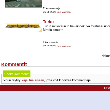
Ei kommentteja
25.06.2026
Jari Välimaa
Turku
Turun raitiovaunun havainnekuva totetussuunn
Metriä pituutta.
2 kommenttia
??.??.????
Jari Välimaa
Hakueh
Kommentit
Kirjoita kommentti
Sinun täytyy
kirjautua sisään
, jotta voit kirjoittaa kommentteja!
Sivu