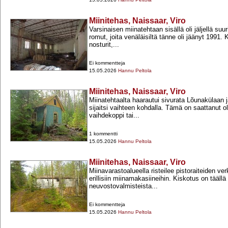
Miinitehas, Naissaar, Viro
Varsinaisen miinatehtaan sisällä oli jäljellä suuri
romut, joita venäläisiltä tänne oli jäänyt 1991. 
nosturit,...
Ei kommentteja
15.05.2026
Hannu Peltola
Miinitehas, Naissaar, Viro
Miinatehtaalta haarautui sivurata Lõunakülaan
sijaitsi vaihteen kohdalla. Tämä on saattanut o
vaihdekoppi tai...
1 kommentti
15.05.2026
Hannu Peltola
Miinitehas, Naissaar, Viro
Miinavarastoalueella risteilee pistoraiteiden v
erillisiin miinamakasiineihin. Kiskotus on täällä
neuvostovalmisteista...
Ei kommentteja
15.05.2026
Hannu Peltola