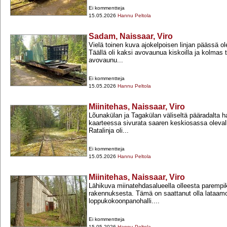
Ei kommentteja
15.05.2026
Hannu Peltola
Sadam, Naissaar, Viro
Vielä toinen kuva ajokelpoisen linjan päässä ol
Täällä oli kaksi avovaunua kiskoilla ja kolmas 
avovaunu...
Ei kommentteja
15.05.2026
Hannu Peltola
Miinitehas, Naissaar, Viro
Lõunakülan ja Tagakülan väliseltä pääradalta h
kaarteessa sivurata saaren keskiosassa olevall
Ratalinja oli...
Ei kommentteja
15.05.2026
Hannu Peltola
Miinitehas, Naissaar, Viro
Lähikuva miinatehdasalueella olleesta parempi
rakennuksesta. Tämä on saattanut olla lataamo
loppukokoonpanohalli....
Ei kommentteja
15.05.2026
Hannu Peltola