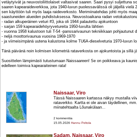
vetäytyivät ja neuvostoliittolaiset valtasivat saaren. Saari pysyi suljettuna 
saaren kapearaideverkkoa, jota 1940-luvun puolessavälissä oli jäljellä vielä
sen käyttöön tuli myös laaja raideverkosto. Merimiinatehdas johti myös maap
saastuneiden alueiden puhdistuksessa. Neuvostoaikana radan vetokalustona 
- radan alkuperäinen veturi #3, joka oli 1944 palautettu ajokuntoon
- sarjan 159 kapearaidehöyryvetureita 1950-luvulta lähtien
- vuonna 1958 kalustoon tuli T-54 -panssarivaunun tekniikkaan pohjautunut d
- neljä moottorivaunua vuosina 1969-1970
- ja viimeisimpänä uutena kalustona kolme TU6A-dieselveturia 1970-luvun lo
Tänä päivänä noin kolmisen kilometriä rataverkosta on ajokuntoista ja sillä jär
Suosittelen lämpimästi tutustumaan Naissaareen! Se on poikkeava ja kaunis
edelleen toimiva kapearaiteinen rata!
Naissaar, Viro
Tässä Naissaaren kartassa näkyy mustalla vii
rataverkko. Kartta ei ole aivan täydellinen, mm.
miinatehtaalta Lõunakülaan...
2 kommenttia
15.05.2026
Hannu Peltola
Sadam, Naissaar, Viro