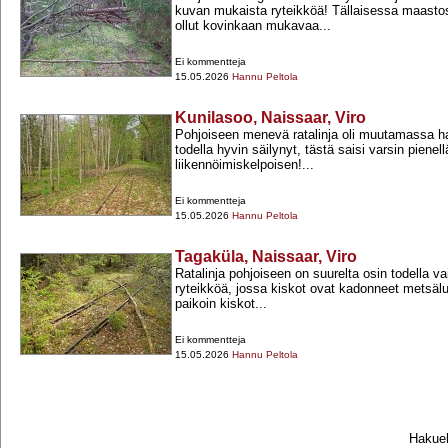
kuvan mukaista ryteikköä! Tällaisessa maasto
ollut kovinkaan mukavaa...
Ei kommentteja
15.05.2026
Hannu Peltola
Kunilasoo, Naissaar, Viro
Pohjoiseen menevä ratalinja oli muutamassa 
todella hyvin säilynyt, tästä saisi varsin pienell
liikennöimiskelpoisen!...
Ei kommentteja
15.05.2026
Hannu Peltola
Tagaküla, Naissaar, Viro
Ratalinja pohjoiseen on suurelta osin todella v
ryteikköä, jossa kiskot ovat kadonneet metsäl
paikoin kiskot...
Ei kommentteja
15.05.2026
Hannu Peltola
Hakueh