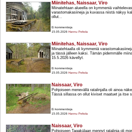
Miinitehas, Naissaar, Viro
Miinatehtaan alueella on kymmeniä vaihteleva
varastomakasiineja ja kuvassa niistä näkyy ka
ollut...
Ei kommentteja
15.05.2026
Hannu Peltola
Miinitehas, Naissaar, Viro
Miinatehtaalla oli kymmeniä varastomakasiinej
ja tässä jälleen kaksi. Tämän pidemmälle miin
15.5.2026 kävellyt.
Ei kommentteja
15.05.2026
Hannu Peltola
Naissaar, Viro
Pohjoiseen menevällä ratalinjalla oli ainoa näke
Tässä sillassa on ollut kiviset maatuet ja itse si
Ei kommentteja
15.05.2026
Hannu Peltola
Naissaar, Viro
Pohjoiseen Tagakülaan mennyt ratalinja oli mo