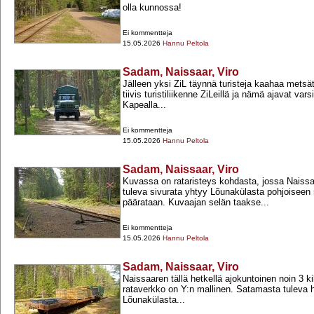
olla kunnossa!
Ei kommentteja
15.05.2026
Hannu Peltola
Sadam, Naissaar, Viro
Jälleen yksi ZiL täynnä turisteja kaahaa metsät
tiivis turistiliikenne ZiLeillä ja nämä ajavat vars
Kapealla...
Ei kommentteja
15.05.2026
Hannu Peltola
Sadam, Naissaar, Viro
Kuvassa on rataristeys kohdasta, jossa Naiss
tuleva sivurata yhtyy Lõunakülasta pohjoisee
päärataan. Kuvaajan selän taakse...
Ei kommentteja
15.05.2026
Hannu Peltola
Sadam, Naissaar, Viro
Naissaaren tällä hetkellä ajokuntoinen noin 3 ki
rataverkko on Y:n mallinen. Satamasta tuleva 
Lõunakülasta...