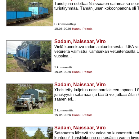
Turistijuna odottaa Naissaaren satamassa seu
turistiryhmää. Tämän junan kokoonpanona oli TU
Ei kommentteja
15.05.2026
Hannu Peltola
Sadam, Naissaar, Viro
Vielä kuonokuva radan ajokuntoisesta TU6A-​vet
vetureita valmistui Kambarkan veturitehtaalla 
vuosina...
1 kommentti
15.05.2026
Hannu Peltola
Sadam, Naissaar, Viro
Yhdistetty kuljetus naissaarelaiseen tapaan: L
junakyydin satamaan ja täältä voi jatkaa ZiLi
saaren eri...
2 kommenttia
15.05.2026
Hannu Peltola
Sadam, Naissaar, Viro
Satamasta lähtevä sivuraide on kunnostettu eri
kuntoon! Turistiliikenne on kesäisin varsin tiiv