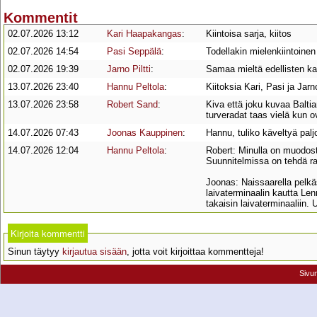
Kommentit
02.07.2026 13:12
Kari Haapakangas
:
Kiintoisa sarja, kiitos
02.07.2026 14:54
Pasi Seppälä
:
Todellakin mielenkiintoinen
02.07.2026 19:39
Jarno Piltti
:
Samaa mieltä edellisten ka
13.07.2026 23:40
Hannu Peltola
:
Kiitoksia Kari, Pasi ja Jarn
13.07.2026 23:58
Robert Sand
:
Kiva että joku kuvaa Balti
turveradat taas vielä kun 
14.07.2026 07:43
Joonas Kauppinen
:
Hannu, tuliko käveltyä palj
14.07.2026 12:04
Hannu Peltola
:
Robert: Minulla on muodost
Suunnitelmissa on tehdä ra
Joonas: Naissaarella pelkäst
laivaterminaalin kautta Le
takaisin laivaterminaaliin. U
Kirjoita kommentti
Sinun täytyy
kirjautua sisään
, jotta voit kirjoittaa kommentteja!
Sivu