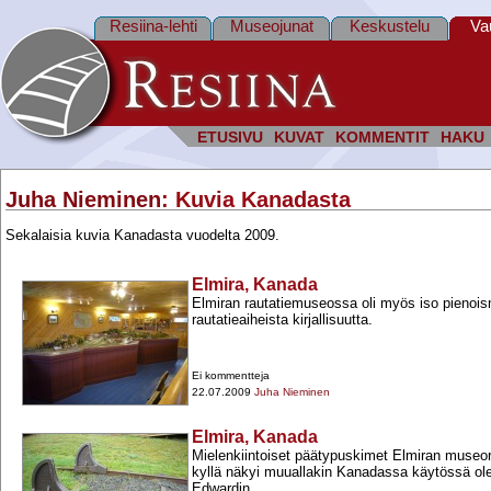
Resiina-lehti
Museojunat
Keskustelu
Va
ETUSIVU
KUVAT
KOMMENTIT
HAKU
Juha Nieminen
: Kuvia Kanadasta
Sekalaisia kuvia Kanadasta vuodelta 2009.
Elmira, Kanada
Elmiran rautatiemuseossa oli myös iso pienoism
rautatieaiheista kirjallisuutta.
Ei kommentteja
22.07.2009
Juha Nieminen
Elmira, Kanada
Mielenkiintoiset päätypuskimet Elmiran museora
kyllä näkyi muuallakin Kanadassa käytössä olevi
Edwardin...