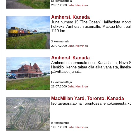
Ei kommentteja
23.07.2009
Juha Nieminen
Amherst, Kanada
Juna numero 15 "The Ocean" Halifaxista Montr
hetkeksi Amherstin asemalle. Matkaa Montrealiin
1119 km....
3 kommenttia
23.07.2009
Juha Nieminen
Amherst, Kanada
Amherstin asemarakennus Kanadassa, Nova Sc
Henkilöliikenne taitaa olla aika vähäistä, ilmeis
päivittäiset junat...
Ei kommentteja
23.07.2009
Juha Nieminen
MacMillan Yard, Toronto, Kanada
Iso tavararatapiha Torontossa lentokoneesta k
5 kommenttia
19.07.2009
Juha Nieminen