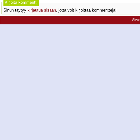
Kirjoita kommentti
Sinun täytyy
kirjautua sisään
, jotta voit kirjoittaa kommentteja!
Sivu