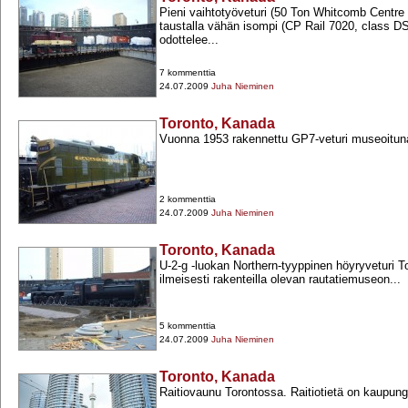
Pieni vaihtotyöveturi (50 Ton Whitcomb Centre
taustalla vähän isompi (CP Rail 7020, class DS1
odottelee...
7 kommenttia
24.07.2009
Juha Nieminen
Toronto, Kanada
Vuonna 1953 rakennettu GP7-​veturi museoitun
2 kommenttia
24.07.2009
Juha Nieminen
Toronto, Kanada
U-​2-​g -​luokan Northern-​tyyppinen höyryveturi T
ilmeisesti rakenteilla olevan rautatiemuseon...
5 kommenttia
24.07.2009
Juha Nieminen
Toronto, Kanada
Raitiovaunu Torontossa. Raitiotietä on kaupung