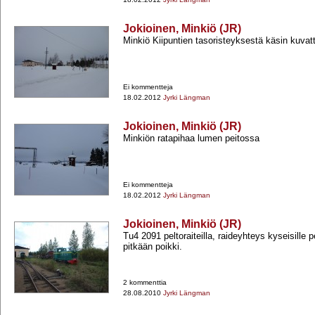
Jokioinen, Minkiö (JR)
Minkiö Kiipuntien tasoristeyksestä käsin kuvat
Ei kommentteja
18.02.2012
Jyrki Längman
Jokioinen, Minkiö (JR)
Minkiön ratapihaa lumen peitossa
Ei kommentteja
18.02.2012
Jyrki Längman
Jokioinen, Minkiö (JR)
Tu4 2091 peltoraiteilla, raideyhteys kyseisille pel
pitkään poikki.
2 kommenttia
28.08.2010
Jyrki Längman