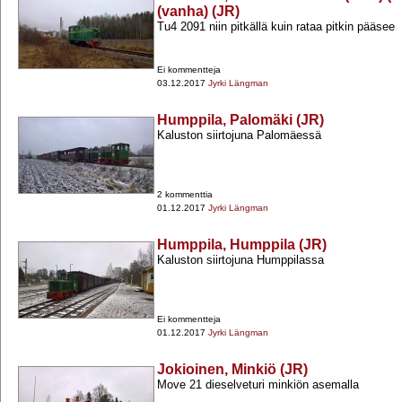
(vanha) (JR)
Tu4 2091 niin pitkällä kuin rataa pitkin pääsee
Ei kommentteja
03.12.2017
Jyrki Längman
Humppila, Palomäki (JR)
Kaluston siirtojuna Palomäessä
2 kommenttia
01.12.2017
Jyrki Längman
Humppila, Humppila (JR)
Kaluston siirtojuna Humppilassa
Ei kommentteja
01.12.2017
Jyrki Längman
Jokioinen, Minkiö (JR)
Move 21 dieselveturi minkiön asemalla