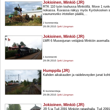
Jokioinen, Minkiö (JR)
RTK 110 työn touhussa Minkiöllä. Move 1 runko
nokassa. Kuvassa näkyy myös Kyröskosken 
vaununrunko irtotelien päällä,...
2 kommenttia
28.08.2010
Jyrki Längman
Jokioinen, Minkiö (JR)
LWR 6 Museojunan vetäjänä Minkiön asemalla
1 kommentti
29.08.2010
Jyrki Längman
Humppila (JR)
Kahden aikakauden ja raideleveyden junat koh
Ei kommentteja
29.08.2010
Jyrki Längman
Jokioinen, Minkiö (JR)
JR 5 ja Tu4 2091 Minkiön ratapihalla. Tu4 2091 