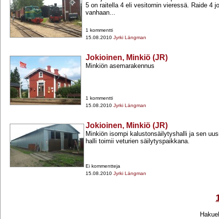
5 on raitella 4 eli vesitornin vieressä. Raide 4 j
vanhaan...
1 kommentti
15.08.2010
Jyrki Längman
Jokioinen, Minkiö (JR)
Minkiön asemarakennus
1 kommentti
15.08.2010
Jyrki Längman
Jokioinen, Minkiö (JR)
Minkiön isompi kalustonsäilytyshalli ja sen uus
halli toimii veturien säilytyspaikkana.
Ei kommentteja
15.08.2010
Jyrki Längman
Hakueh