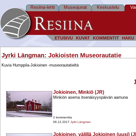
Resiina-lehti
Museojunat
Keskustelu
Va
ETUSIVU
KUVAT
KOMMENTIT
HAKU
Jyrki Längman
: Jokioisten Museorautatie
Kuvia Humppila-Jokioinen -museorautatieltä
Jokioinen, Minkiö (JR)
Minkiön asema itsenäisyyspäivän aamuna
2 kommenttia
06.12.2017
Jyrki Längman
Jokioinen, välillä Jokioinen (uusi) 