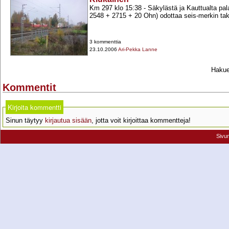
Km 297 klo 15:38 -​ Säkylästä ja Kauttualta pa
2548 +​ 2715 +​ 20 Ohn) odottaa seis-​merkin ta
3 kommenttia
23.10.2006
Ari-Pekka Lanne
Hakueh
Kommentit
Kirjoita kommentti
Sinun täytyy
kirjautua sisään
, jotta voit kirjoittaa kommentteja!
Sivu