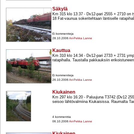
Säkylä
Km 315 klo 13:37 -​ Dv12-​pari 2555 +​ 2710 on 
18 Fat-​vaunua sokeritehtaan läntiselle ratapihall
Ei kommentteja
28.10.2006
Ari-Pekka Lanne
Kauttua
Km 310 klo 14:34 -​ Dv12-​pari 2733 +​ 2731 ym
ratapihalla. Taustalla pakkauksiin erikoistunee
Ei kommentteja
26.10.2006
Ari-Pekka Lanne
Kiukainen
Km 297 klo 16:20 -​ Paluujuna T3742 (Dv12 2558
seisoo lähtövalmiina Kiukaisissa. Raumalta Tam
4 kommenttia
06.10.2006
Ari-Pekka Lanne
Kiukainen