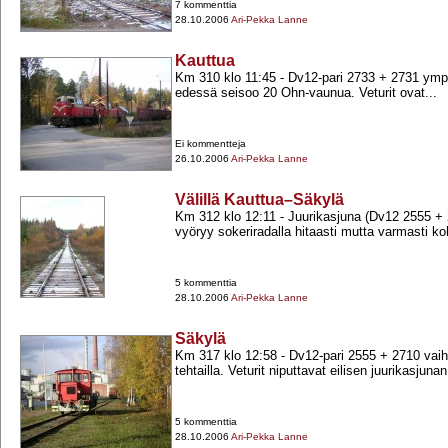
7 kommenttia
28.10.2006
Ari-Pekka Lanne
Kauttua
Km 310 klo 11:45 -​ Dv12-​pari 2733 +​ 2731 y
edessä seisoo 20 Ohn-​vaunua. Veturit ovat...
Ei kommentteja
26.10.2006
Ari-Pekka Lanne
Välillä Kauttua–Säkylä
Km 312 klo 12:11 -​ Juurikasjuna (Dv12 2555 +​
vyöryy sokeriradalla hitaasti mutta varmasti ko
5 kommenttia
28.10.2006
Ari-Pekka Lanne
Säkylä
Km 317 klo 12:58 -​ Dv12-​pari 2555 +​ 2710 vai
tehtailla. Veturit niputtavat eilisen juurikasjunan
5 kommenttia
28.10.2006
Ari-Pekka Lanne