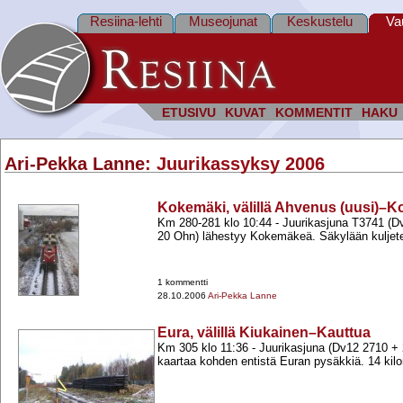
Resiina-lehti
Museojunat
Keskustelu
Va
ETUSIVU
KUVAT
KOMMENTIT
HAKU
Ari-Pekka Lanne
: Juurikassyksy 2006
Kokemäki, välillä Ahvenus (uusi)–K
Km 280-​281 klo 10:44 -​ Juurikasjuna T3741 (D
20 Ohn) lähestyy Kokemäkeä. Säkylään kuljete
1 kommentti
28.10.2006
Ari-Pekka Lanne
Eura, välillä Kiukainen–Kauttua
Km 305 klo 11:36 -​ Juurikasjuna (Dv12 2710 +​
kaartaa kohden entistä Euran pysäkkiä. 14 kilom