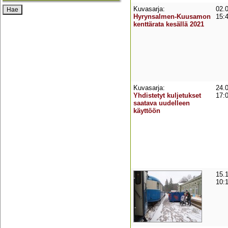
Kuvasarja:
02.
Hyrynsalmen-Kuusamon
15:
kenttärata kesällä 2021
Kuvasarja:
24.
Yhdistetyt kuljetukset
17:
saatava uudelleen
käyttöön
15.
10: