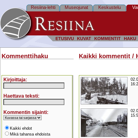
Resiina-lehti
Museojunat
Keskustelu
Va
ETUSIVU
KUVAT
KOMMENTIT
HAKU
Kommenttihaku
Kaikki kommentit / 
Kirjoittaja:
02.
16:
Haettava teksti:
02.
Kommentin sijainti:
15:
Kaikki ehdot
Mikä tahansa ehdoista