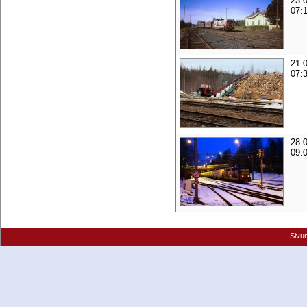
23.
07:
21.
07:
28.
09:
Sivu