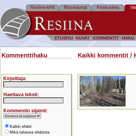
Resiina-lehti
Museojunat
Keskustelu
Va
ETUSIVU
KUVAT
KOMMENTIT
HAKU
Kommenttihaku
Kaikki kommentit / 
Kirjoittaja:
Haettava teksti:
Kommentin sijainti:
Kaikki ehdot
Mikä tahansa ehdoista