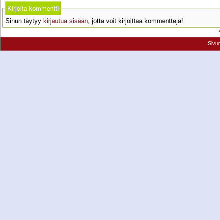
Kirjoita kommentti
Sinun täytyy
kirjautua sisään
, jotta voit kirjoittaa kommentteja!
Sivu