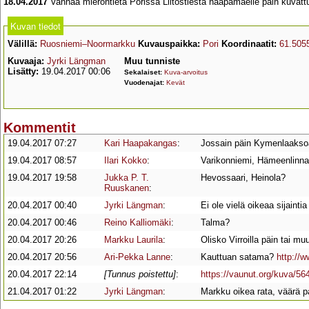
18.04.2017
Vanhaa mierontietä Porissa Liitostiestä haapamäelle päin kuvatt
Kuvan tiedot
Välillä:
Ruosniemi–Noormarkku
Kuvauspaikka:
Pori
Koordinaatit:
61.505
Kuvaaja:
Jyrki Längman
Muu tunniste
Lisätty:
19.04.2017 00:06
Sekalaiset:
Kuva-arvoitus
Vuodenajat:
Kevät
Kommentit
19.04.2017 07:27
Kari Haapakangas
:
Jossain päin Kymenlaakso
19.04.2017 08:57
Ilari Kokko
:
Varikonniemi, Hämeenlinn
19.04.2017 19:58
Jukka P. T.
Hevossaari, Heinola?
Ruuskanen
:
20.04.2017 00:40
Jyrki Längman
:
Ei ole vielä oikeaa sijaintia
20.04.2017 00:46
Reino Kalliomäki
:
Talma?
20.04.2017 20:26
Markku Laurila
:
Olisko Virroilla päin tai mu
20.04.2017 20:56
Ari-Pekka Lanne
:
Kauttuan satama?
http://
20.04.2017 22:14
[Tunnus poistettu]
:
https://vaunut.org/kuva/56
21.04.2017 01:22
Jyrki Längman
:
Markku oikea rata, väärä pa