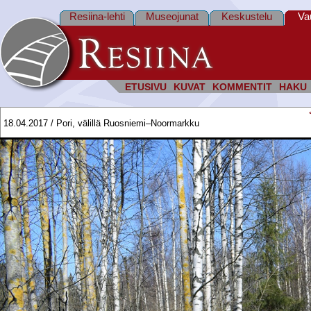
Resiina-lehti
Museojunat
Keskustelu
Va
ETUSIVU
KUVAT
KOMMENTIT
HAKU
18.04.2017 / Pori, välillä Ruosniemi–Noormarkku