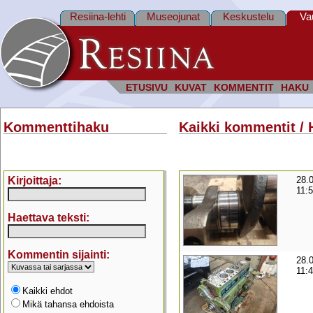
Resiina-lehti
Museojunat
Keskustelu
Va
ETUSIVU
KUVAT
KOMMENTIT
HAKU
Kommenttihaku
Kaikki kommentit / 
Kirjoittaja:
28.
11:
Haettava teksti:
Kommentin sijainti:
28.
11:
Kaikki ehdot
Mikä tahansa ehdoista