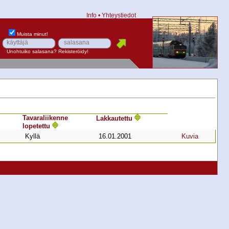
Info
•
Yhteystiedot
Muista minut!
Unohtuiko salasana?
Rekisteröidy!
Tavara­liikenne
Lakkautettu
lopetettu
Kyllä
16.01.2001
Kuvia