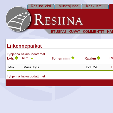
Resiina-lehti
Museojunat
Keskustelu
ETUSIVU
KUVAT
KOMMENTIT
HA
Liikennepaikat
Tyhjennä hakusuodattimet
Nimi
Ra
Lyh.
Toinen nimi
Ratakm
Msk
Messukylä
191+290
T
Tyhjennä hakusuodattimet