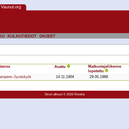
Vaunut.org
KU
KULKUTIEDOT
OHJEET
ta­osa
Matkustaja­liikenne
Avattu
lopetettu
ampere–Jyväskylä
14.11.1904
29.05.1988
Sivun alkuun
© 2026 Resiina