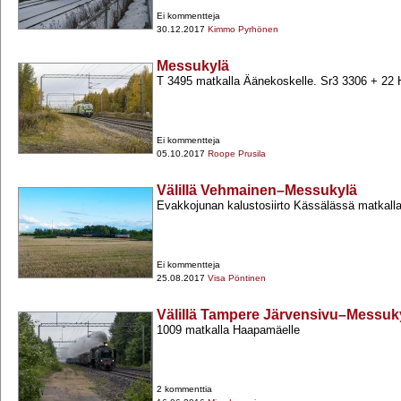
Ei kommentteja
30.12.2017
Kimmo Pyrhönen
Messukylä
T 3495 matkalla Äänekoskelle. Sr3 3306 +​ 22 
Ei kommentteja
05.10.2017
Roope Prusila
Välillä Vehmainen–Messukylä
Evakkojunan kalustosiirto Kässälässä matkall
Ei kommentteja
25.08.2017
Visa Pöntinen
Välillä Tampere Järvensivu–Messuk
1009 matkalla Haapamäelle
2 kommenttia