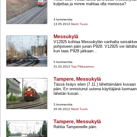
kuljettaa ja minne mahtaa olla menossa?
4 kommenttia
13.05.2013
Martti Tuure
Messukylä
V12925 kohtaa Messukylän vanhalta seisakkee
pohjoiseen päin junan P928. V12925 vie lättäh
kun taas P928 jatkaan...
5 kommenttia
31.03.2013
Topi Pikkarainen
Tampere, Messukylä
Tässä lisäys eilen (7.11.) lähettämääni kuvaan
päin. En onnistunut uutena käyttäjänä luomaan
lähetän kuvan...
3 kommenttia
26.06.2012
Martti Tuure
Tampere, Messukylä
Rahtia Tampereelle päin.