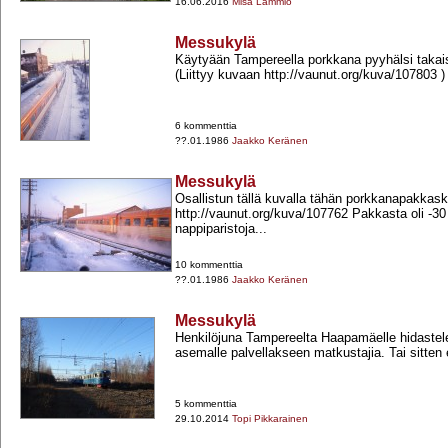
16.06.2016
Misa Lammio
Messukylä
Käytyään Tampereella porkkana pyyhälsi takai
(Liittyy kuvaan http://vaunut.org/kuva/107803 )
6 kommenttia
??.01.1986
Jaakko Keränen
Messukylä
Osallistun tällä kuvalla tähän porkkanapakkas
http://vaunut.org/kuva/107762 Pakkasta oli -​30
nappiparistoja...
10 kommenttia
??.01.1986
Jaakko Keränen
Messukylä
Henkilöjuna Tampereelta Haapamäelle hidaste
asemalle palvellakseen matkustajia. Tai sitten 
5 kommenttia
29.10.2014
Topi Pikkarainen