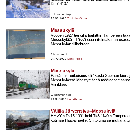
Dm7 4107.
Ei kommentteja
15.02.1985
Tapio Keränen
Messukylä
Vuoden 1927 tienoilla harkittiin Tampereen tava
Messukylään. Tässä suunnitelmakartan osas
Messukylän tiilitehtaan...
2 kommenttia
??.??.1927
Eljas Pölhö
Messukylä
Päivän ns. erikoisuus eli ”Keski-​Suomen kiertä
Messukylässä lähestymässä määräasemaans
Viinikkaa.
Ei kommentteja
14.03.2024
Lari Åhman
Välillä Järvensivu–Messukylä
HMVY:n Dv15 1991 haki Tk3 1140:n Tampereen
kotiinsa Haapamäelle. Siirtojunassa mukana tu