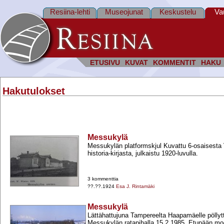
Resiina-lehti
Museojunat
Keskustelu
Va
ETUSIVU
KUVAT
KOMMENTIT
HAKU
Hakutulokset
Messukylä
Messukylän platformskjul Kuvattu 6-​osaisest
historia-​kirjasta, julkaistu 1920-​luvulla.
3 kommenttia
??.??.1924
Esa J. Rintamäki
Messukylä
Lättähattujuna Tampereelta Haapamäelle pöllytt
Messukylän ratapihalla 15.2.1985. Etupään moo