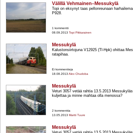
Välillä Vehmainen–Messukylä
Topi on eksynyt taas pellonreunaan harhailemaa
P928.
1 kommentti
08.09.2013
Topi Pikkarainen
Messukylä
Kalustonsiirtojuna V12925 (Tl-​Hpk) ohittaa Me
ratapihaa.
Ei kommentteja
18.08.2013
Alex Chudoba
Messukylä
Veturi 3057 vetää rahtia 13.5.2013 Messukyläs
kuljettaa ja minne mahtaa olla menossa?
2 kommenttia
13.05.2013
Martti Tuure
Messukylä
Veturi 3057 vetää rahtia 13.5.2013 Messukyläs