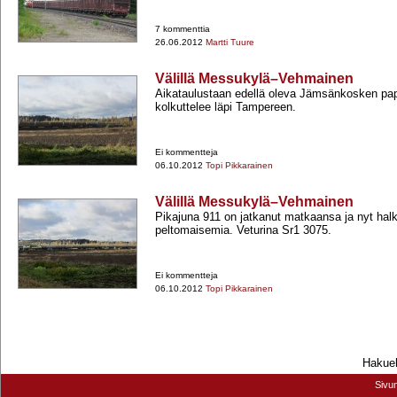
7 kommenttia
26.06.2012
Martti Tuure
Välillä Messukylä–Vehmainen
Aikataulustaan edellä oleva Jämsänkosken pap
kolkuttelee läpi Tampereen.
Ei kommentteja
06.10.2012
Topi Pikkarainen
Välillä Messukylä–Vehmainen
Pikajuna 911 on jatkanut matkaansa ja nyt hal
peltomaisemia. Veturina Sr1 3075.
Ei kommentteja
06.10.2012
Topi Pikkarainen
Hakueh
Sivu