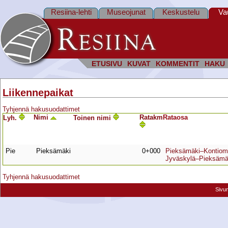
Resiina-lehti
Museojunat
Keskustelu
Va
ETUSIVU
KUVAT
KOMMENTIT
HAKU
Liikennepaikat
Tyhjennä hakusuodattimet
Nimi
Ratakm
Rata­osa
Lyh.
Toinen nimi
Pie
Pieksämäki
0+000
Pieksämäki–Kontiom
Jyväskylä–Pieksämä
Tyhjennä hakusuodattimet
Sivu