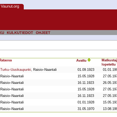
Vaunut.org
KU
KULKUTIEDOT
OHJEET
Rata­osa
Matkustaj
Avattu
lopetettu
Turku–Uusikaupunki
, Raisio–Naantali
01.09.1923
01.01.19
Raisio–Naantali
15.05.1928
27.05.19
Raisio–Naantali
16.11.1923
26.05.19
Raisio–Naantali
15.05.1928
27.05.19
Raisio–Naantali
16.11.1923
27.05.19
Raisio–Naantali
01.01.1928
15.05.19
Raisio–Naantali
31.05.1970
13.08.19