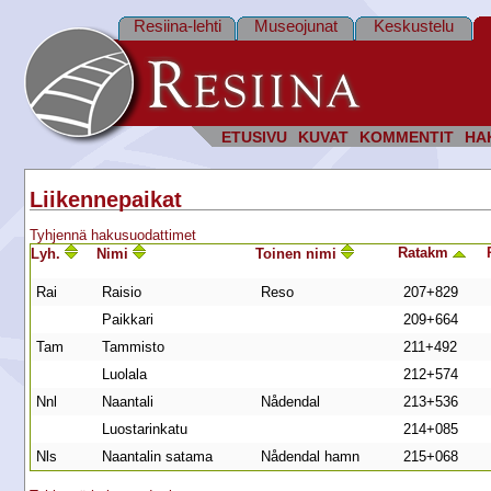
Resiina-lehti
Museojunat
Keskustelu
ETUSIVU
KUVAT
KOMMENTIT
HA
Liikennepaikat
Tyhjennä hakusuodattimet
Ratakm
Lyh.
Nimi
Toinen nimi
Rai
Raisio
Reso
207+829
Paikkari
209+664
Tam
Tammisto
211+492
Luolala
212+574
Nnl
Naantali
Nådendal
213+536
Luostarinkatu
214+085
Nls
Naantalin satama
Nådendal hamn
215+068