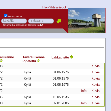
Info
•
Yhteystiedot
Muista minut!
Unohtuiko salasana?
Rekisteröidy!
a­liikenne
Tavara­liikenne
Lakkautettu
lopetettu
93
Kuvia
72
Kyllä
01.06.1976
Kuvia
72
Kyllä
01.06.1976
Kuvia
72
Kyllä
01.06.1976
Kuvia
72
Info
Kuvia
35
Kyllä
15.05.1935
Kuvia
90
Kyllä
09.01.2005
Info
Kuvia