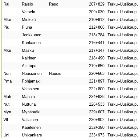
Rai
Raisio
Reso
207+829
Turku–Uusikaup
Vatsela
209+030
Turku–Uusikaupu
Mke
Miekelä
210+912
Turku–Uusikaupu
Piu
Piuha
212+868
Turku–Uusikaupu
Jonkkunen
213+784
Turku–Uusikaupu
Kankainen
216+441
Turku–Uusikaupu
Mku
Masku
217+347
Turku–Uusikaupu
Kairinen
218+490
Turku–Uusikaupu
Alistupa
219+650
Turku–Uusikaupu
Nsn
Nousiainen
Nousis
220+663
Turku–Uusikaupu
Pmä
Pohjamäki
221+897
Turku–Uusikaupu
Vainoinen
222+800
Turku–Uusikaupu
Mah
Mahala
224+828
Turku–Uusikaupu
Nut
Nutturla
226+533
Turku–Uusikaupu
Myn
Mynämäki
229+607
Turku–Uusikaupu
Vll
Vallainen
230+902
Turku–Uusikaupu
Kaarleinen
232+390
Turku–Uusikaupu
Uni
Unikankare
233+973
Turku–Uusikaupu