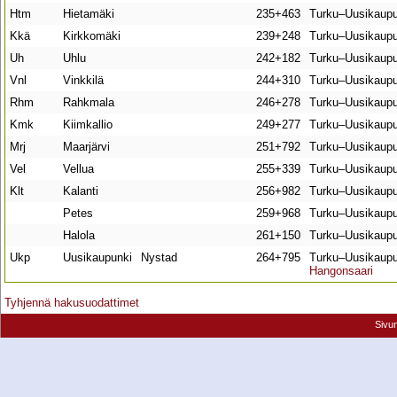
Htm
Hietamäki
235+463
Turku–Uusikaupu
Kkä
Kirkkomäki
239+248
Turku–Uusikaupu
Uh
Uhlu
242+182
Turku–Uusikaupu
Vnl
Vinkkilä
244+310
Turku–Uusikaupu
Rhm
Rahkmala
246+278
Turku–Uusikaupu
Kmk
Kiimkallio
249+277
Turku–Uusikaupu
Mrj
Maarjärvi
251+792
Turku–Uusikaupu
Vel
Vellua
255+339
Turku–Uusikaupu
Klt
Kalanti
256+982
Turku–Uusikaupu
Petes
259+968
Turku–Uusikaupu
Halola
261+150
Turku–Uusikaupu
Ukp
Uusikaupunki
Nystad
264+795
Turku–Uusikaup
Hangonsaari
Tyhjennä hakusuodattimet
Sivu