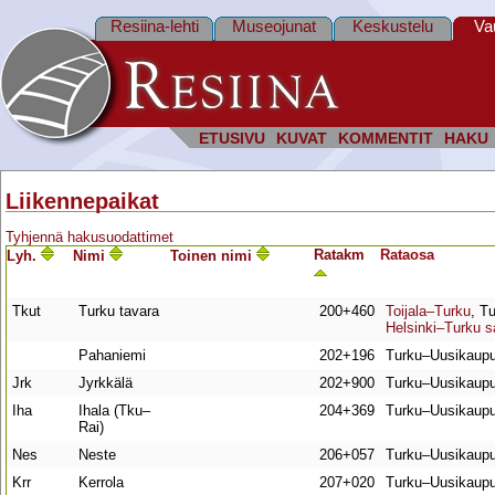
Resiina-lehti
Museojunat
Keskustelu
Va
ETUSIVU
KUVAT
KOMMENTIT
HAKU
Liikennepaikat
Tyhjennä hakusuodattimet
Ratakm
Rata­osa
Lyh.
Nimi
Toinen nimi
Tkut
Turku tavara
200+460
Toijala–Turku
, T
Helsinki–Turku 
Pahaniemi
202+196
Turku–Uusikaupu
Jrk
Jyrkkälä
202+900
Turku–Uusikaupu
Iha
Ihala (Tku–
204+369
Turku–Uusikaupu
Rai)
Nes
Neste
206+057
Turku–Uusikaupu
Krr
Kerrola
207+020
Turku–Uusikaupu