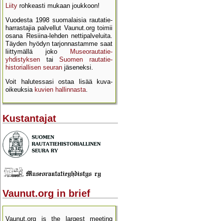
Liity
rohkeasti mukaan joukkoon!
Vuodesta 1998 suomalaisia rautatie­
harrastajia palvellut Vaunut.org toimii
osana Resiina-lehden netti­palveluita.
Täyden hyödyn tarjon­nastamme saat
liittymällä joko
Museo­rautatie­
yhdistyksen
tai
Suomen rautatie­
historial­lisen seuran
jäseneksi.
Voit halutessasi ostaa lisää kuva­
oikeuksia
kuvien hallinnasta
.
Kustantajat
Vaunut.org in brief
Vaunut.org is the largest meeting