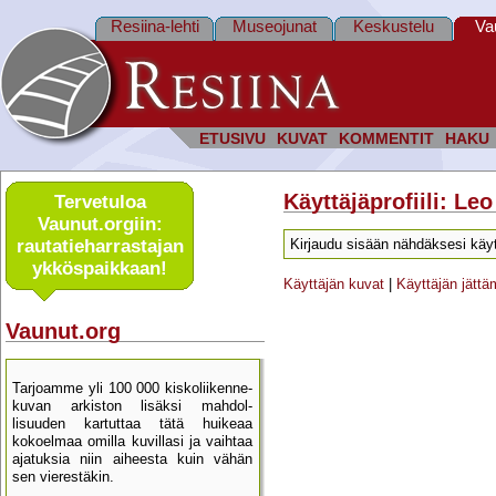
Resiina-lehti
Museojunat
Keskustelu
Va
ETUSIVU
KUVAT
KOMMENTIT
HAKU
Käyttäjäprofiili: Le
Tervetuloa
Vaunut.orgiin:
rautatie­harrastajan
Kirjaudu sisään nähdäksesi käyt
ykkös­paikkaan!
Käyttäjän kuvat
|
Käyttäjän jätt
Vaunut.org
Tarjoamme yli 100 000 kisko­liikenne­
kuvan arkiston lisäksi mahdol­
lisuuden kartu­ttaa tätä huikeaa
kokoelmaa omilla kuvillasi ja vaihtaa
ajatuksia niin aiheesta kuin vähän
sen vierestäkin.