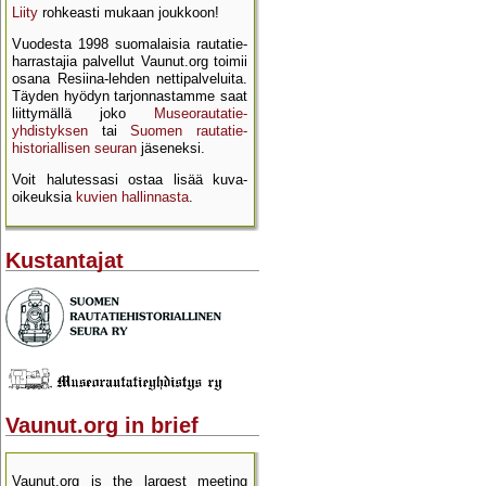
Liity
rohkeasti mukaan joukkoon!
Vuodesta 1998 suomalaisia rautatie­
harrastajia palvellut Vaunut.org toimii
osana Resiina-lehden netti­palveluita.
Täyden hyödyn tarjon­nastamme saat
liittymällä joko
Museo­rautatie­
yhdistyksen
tai
Suomen rautatie­
historial­lisen seuran
jäseneksi.
Voit halutessasi ostaa lisää kuva­
oikeuksia
kuvien hallinnasta
.
Kustantajat
Vaunut.org in brief
Vaunut.org is the largest meeting