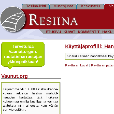
Resiina-lehti
Museojunat
Keskustelu
Va
ETUSIVU
KUVAT
KOMMENTIT
HAKU
Käyttäjäprofiili: Ha
Tervetuloa
Vaunut.orgiin:
rautatie­harrastajan
Kirjaudu sisään nähdäksesi käyt
ykkös­paikkaan!
Käyttäjän kuvat
|
Käyttäjän jätt
Vaunut.org
Tarjoamme yli 100 000 kisko­liikenne­
kuvan arkiston lisäksi mahdol­
lisuuden kartu­ttaa tätä huikeaa
kokoelmaa omilla kuvillasi ja vaihtaa
ajatuksia niin aiheesta kuin vähän
sen vierestäkin.