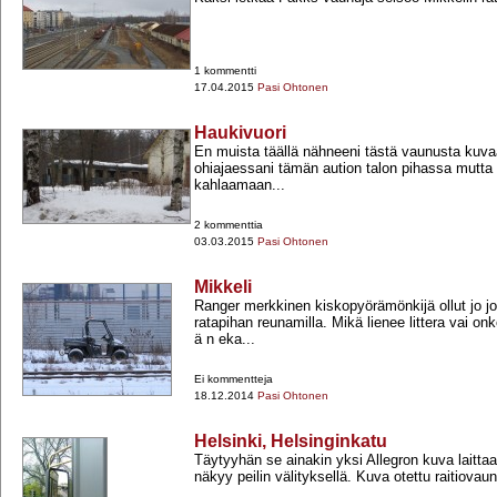
1 kommentti
17.04.2015
Pasi Ohtonen
Haukivuori
En muista täällä nähneeni tästä vaunusta kuva
ohiajaessani tämän aution talon pihassa mutta 
kahlaamaan...
2 kommenttia
03.03.2015
Pasi Ohtonen
Mikkeli
Ranger merkkinen kiskopyörämönkijä ollut jo j
ratapihan reunamilla. Mikä lienee littera vai onk
ä n eka...
Ei kommentteja
18.12.2014
Pasi Ohtonen
Helsinki, Helsinginkatu
Täytyyhän se ainakin yksi Allegron kuva laittaa, 
näkyy peilin välityksellä. Kuva otettu raitiova