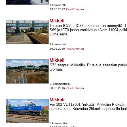
1 kommentti
13.03.2017
Pasi Ohtonen
Mikkeli
Totutun IC77 ja IC78:n kohtaus on mennyttä. 
S69 ja IC70 jossa vankivaunu Nom 11004 poik
viimeisenä.
1 kommentti
20.06.2016
Pasi Ohtonen
Mikkeli
S72 saapuu Mikkeliin. Etualalla sairaalan park
työmaa.
Ei kommentteja
30.05.2016
Pasi Ohtonen
Mikkeli
Fer 102 VET17001 "nilkutti" Mikkeliin Pieksäm
aamulla kohti Kouvolaa 25km/h nopeudella laak
3 kommenttia