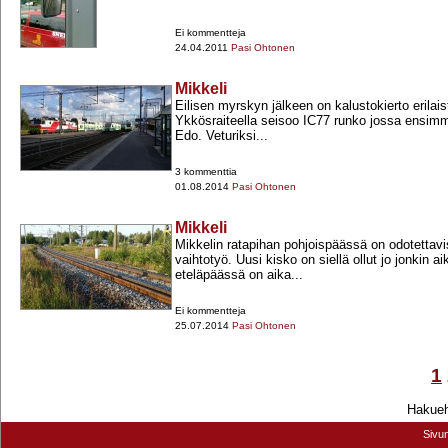
Ei kommentteja
24.04.2011
Pasi Ohtonen
Mikkeli
Eilisen myrskyn jälkeen on kalustokierto erilaist
Ykkösraiteella seisoo IC77 runko jossa ensi
Edo. Veturiksi...
3 kommenttia
01.08.2014
Pasi Ohtonen
Mikkeli
Mikkelin ratapihan pohjoispäässä on odotettav
vaihtotyö. Uusi kisko on siellä ollut jo jonkin 
eteläpäässä on aika...
Ei kommentteja
25.07.2014
Pasi Ohtonen
1
Hakuehd
Sivu