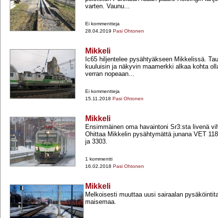
varten. Vaunu...
Ei kommentteja
28.04.2019
Pasi Ohtonen
Mikkeli
Ic65 hiljentelee pysähtyäkseen Mikkelissä. Ta
kuuluisin ja näkyvin maamerkki alkaa kohta oll
verran nopeaan...
Ei kommentteja
15.11.2018
Pasi Ohtonen
Mikkeli
Ensimmäinen oma havaintoni Sr3:sta livenä v
Ohittaa Mikkelin pysähtymättä junana VET 11
ja 3303.
1 kommentti
16.02.2018
Pasi Ohtonen
Mikkeli
Melkoisesti muuttaa uusi sairaalan pysäköintita
maisemaa.