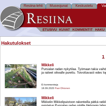
Resiina-lehti
Museojunat
Keskustelu
Va
ETUSIVU
KUVAT
KOMMENTIT
HAKU
Hakutulokset
1
Mikkeli
Pursialan radan nykytilaa. Työmaan takia vaih
ja raiteet oikealle purettu. Toivottavasti edes lo
Ei kommentteja
18.09.2020
Pasi Ohtonen
Mikkeli
Mikkelin Mikkelipuistoon rakenteilla pätkä rati
poistetun Pursialan radan päälle Helsingin lahj