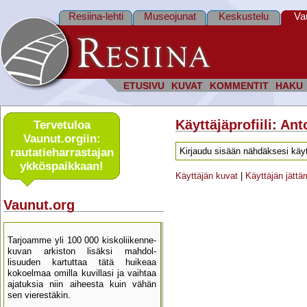
Resiina-lehti
Museojunat
Keskustelu
Va
ETUSIVU
KUVAT
KOMMENTIT
HAKU
Käyttäjäprofiili: An
Tervetuloa
Vaunut.orgiin:
rautatie­harrastajan
Kirjaudu sisään nähdäksesi käyt
ykkös­paikkaan!
Käyttäjän kuvat
|
Käyttäjän jätt
Vaunut.org
Tarjoamme yli 100 000 kisko­liikenne­
kuvan arkiston lisäksi mahdol­
lisuuden kartu­ttaa tätä huikeaa
kokoelmaa omilla kuvillasi ja vaihtaa
ajatuksia niin aiheesta kuin vähän
sen vierestäkin.