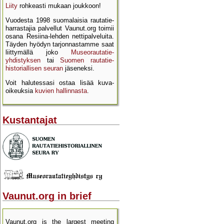
Liity
rohkeasti mukaan joukkoon!
Vuodesta 1998 suomalaisia rautatie­
harrastajia palvellut Vaunut.org toimii
osana Resiina-lehden netti­palveluita.
Täyden hyödyn tarjon­nastamme saat
liittymällä joko
Museo­rautatie­
yhdistyksen
tai
Suomen rautatie­
historial­lisen seuran
jäseneksi.
Voit halutessasi ostaa lisää kuva­
oikeuksia
kuvien hallinnasta
.
Kustantajat
Vaunut.org in brief
Vaunut.org is the largest meeting