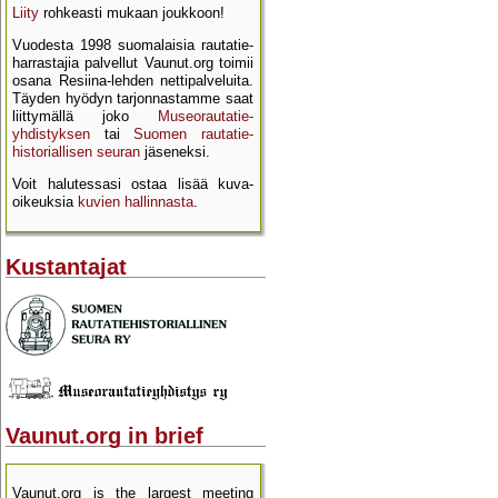
Liity
rohkeasti mukaan joukkoon!
Vuodesta 1998 suomalaisia rautatie­
harrastajia palvellut Vaunut.org toimii
osana Resiina-lehden netti­palveluita.
Täyden hyödyn tarjon­nastamme saat
liittymällä joko
Museo­rautatie­
yhdistyksen
tai
Suomen rautatie­
historial­lisen seuran
jäseneksi.
Voit halutessasi ostaa lisää kuva­
oikeuksia
kuvien hallinnasta
.
Kustantajat
Vaunut.org in brief
Vaunut.org is the largest meeting