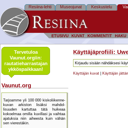
Resiina-lehti
Museojunat
Keskustelu
Va
ETUSIVU
KUVAT
KOMMENTIT
HAKU
Käyttäjäprofiili: U
Tervetuloa
Vaunut.orgiin:
rautatie­harrastajan
Kirjaudu sisään nähdäksesi käyt
ykkös­paikkaan!
Käyttäjän kuvat
|
Käyttäjän jätt
Vaunut.org
Tarjoamme yli 100 000 kisko­liikenne­
kuvan arkiston lisäksi mahdol­
lisuuden kartu­ttaa tätä huikeaa
kokoelmaa omilla kuvillasi ja vaihtaa
ajatuksia niin aiheesta kuin vähän
sen vierestäkin.