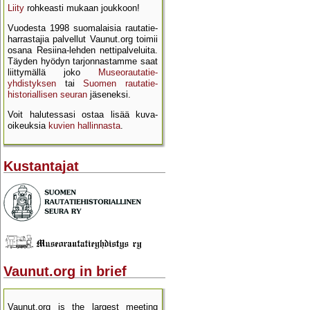
Liity
rohkeasti mukaan joukkoon!
Vuodesta 1998 suomalaisia rautatie­
harrastajia palvellut Vaunut.org toimii
osana Resiina-lehden netti­palveluita.
Täyden hyödyn tarjon­nastamme saat
liittymällä joko
Museo­rautatie­
yhdistyksen
tai
Suomen rautatie­
historial­lisen seuran
jäseneksi.
Voit halutessasi ostaa lisää kuva­
oikeuksia
kuvien hallinnasta
.
Kustantajat
Vaunut.org in brief
Vaunut.org is the largest meeting