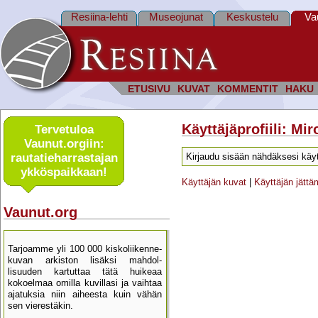
Resiina-lehti
Museojunat
Keskustelu
Va
ETUSIVU
KUVAT
KOMMENTIT
HAKU
Käyttäjäprofiili: Mir
Tervetuloa
Vaunut.orgiin:
rautatie­harrastajan
Kirjaudu sisään nähdäksesi käyt
ykkös­paikkaan!
Käyttäjän kuvat
|
Käyttäjän jätt
Vaunut.org
Tarjoamme yli 100 000 kisko­liikenne­
kuvan arkiston lisäksi mahdol­
lisuuden kartu­ttaa tätä huikeaa
kokoelmaa omilla kuvillasi ja vaihtaa
ajatuksia niin aiheesta kuin vähän
sen vierestäkin.