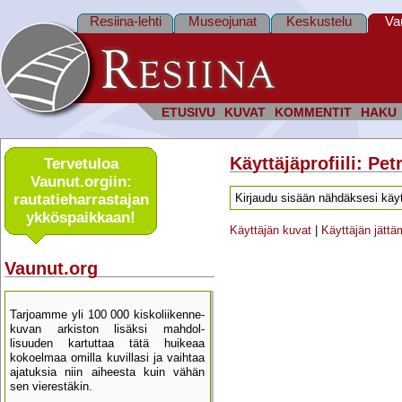
Resiina-lehti
Museojunat
Keskustelu
Va
ETUSIVU
KUVAT
KOMMENTIT
HAKU
Käyttäjäprofiili: Pet
Tervetuloa
Vaunut.orgiin:
rautatie­harrastajan
Kirjaudu sisään nähdäksesi käyt
ykkös­paikkaan!
Käyttäjän kuvat
|
Käyttäjän jätt
Vaunut.org
Tarjoamme yli 100 000 kisko­liikenne­
kuvan arkiston lisäksi mahdol­
lisuuden kartu­ttaa tätä huikeaa
kokoelmaa omilla kuvillasi ja vaihtaa
ajatuksia niin aiheesta kuin vähän
sen vierestäkin.