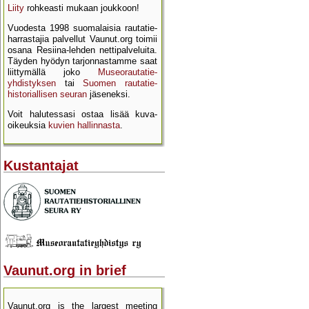
Liity
rohkeasti mukaan joukkoon!
Vuodesta 1998 suomalaisia rautatie­
harrastajia palvellut Vaunut.org toimii
osana Resiina-lehden netti­palveluita.
Täyden hyödyn tarjon­nastamme saat
liittymällä joko
Museo­rautatie­
yhdistyksen
tai
Suomen rautatie­
historial­lisen seuran
jäseneksi.
Voit halutessasi ostaa lisää kuva­
oikeuksia
kuvien hallinnasta
.
Kustantajat
Vaunut.org in brief
Vaunut.org is the largest meeting