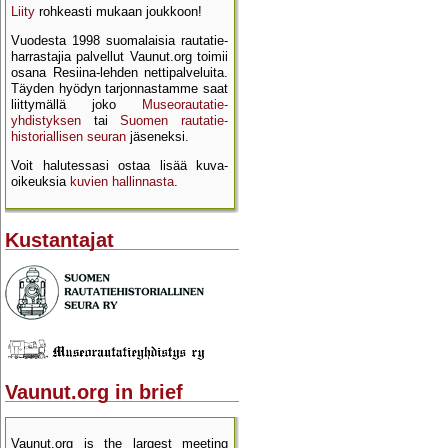
Liity
rohkeasti mukaan joukkoon!
Vuodesta 1998 suomalaisia rautatie­
harrastajia palvellut Vaunut.org toimii
osana Resiina-lehden netti­palveluita.
Täyden hyödyn tarjon­nastamme saat
liittymällä joko
Museo­rautatie­
yhdistyksen
tai
Suomen rautatie­
historial­lisen seuran
jäseneksi.
Voit halutessasi ostaa lisää kuva­
oikeuksia
kuvien hallinnasta
.
Kustantajat
Vaunut.org in brief
Vaunut.org is the largest meeting