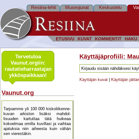
Resiina-lehti
Museojunat
Keskustelu
Va
ETUSIVU
KUVAT
KOMMENTIT
HAKU
Käyttäjäprofiili: Ma
Tervetuloa
Vaunut.orgiin:
rautatie­harrastajan
Kirjaudu sisään nähdäksesi käyt
ykkös­paikkaan!
Käyttäjän kuvat
|
Käyttäjän jätt
Vaunut.org
Tarjoamme yli 100 000 kisko­liikenne­
kuvan arkiston lisäksi mahdol­
lisuuden kartu­ttaa tätä huikeaa
kokoelmaa omilla kuvillasi ja vaihtaa
ajatuksia niin aiheesta kuin vähän
sen vierestäkin.