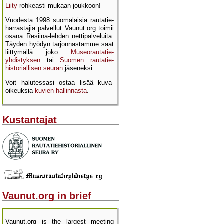
Liity
rohkeasti mukaan joukkoon!
Vuodesta 1998 suomalaisia rautatie­
harrastajia palvellut Vaunut.org toimii
osana Resiina-lehden netti­palveluita.
Täyden hyödyn tarjon­nastamme saat
liittymällä joko
Museo­rautatie­
yhdistyksen
tai
Suomen rautatie­
historial­lisen seuran
jäseneksi.
Voit halutessasi ostaa lisää kuva­
oikeuksia
kuvien hallinnasta
.
Kustantajat
Vaunut.org in brief
Vaunut.org is the largest meeting