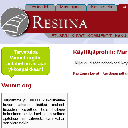
Resiina-lehti
Museojunat
Keskustelu
Va
ETUSIVU
KUVAT
KOMMENTIT
HAKU
Käyttäjäprofiili: Ma
Tervetuloa
Vaunut.orgiin:
rautatie­harrastajan
Kirjaudu sisään nähdäksesi käyt
ykkös­paikkaan!
Käyttäjän kuvat
|
Käyttäjän jätt
Vaunut.org
Tarjoamme yli 100 000 kisko­liikenne­
kuvan arkiston lisäksi mahdol­
lisuuden kartu­ttaa tätä huikeaa
kokoelmaa omilla kuvillasi ja vaihtaa
ajatuksia niin aiheesta kuin vähän
sen vierestäkin.