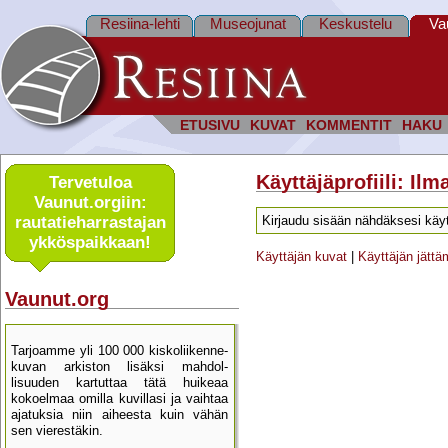
Resiina-lehti
Museojunat
Keskustelu
Va
ETUSIVU
KUVAT
KOMMENTIT
HAKU
Käyttäjäprofiili: Il
Tervetuloa
Vaunut.orgiin:
rautatie­harrastajan
Kirjaudu sisään nähdäksesi käyt
ykkös­paikkaan!
Käyttäjän kuvat
|
Käyttäjän jätt
Vaunut.org
Tarjoamme yli 100 000 kisko­liikenne­
kuvan arkiston lisäksi mahdol­
lisuuden kartu­ttaa tätä huikeaa
kokoelmaa omilla kuvillasi ja vaihtaa
ajatuksia niin aiheesta kuin vähän
sen vierestäkin.