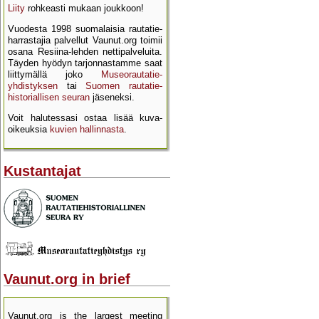
Liity
rohkeasti mukaan joukkoon!
Vuodesta 1998 suomalaisia rautatie­
harrastajia palvellut Vaunut.org toimii
osana Resiina-lehden netti­palveluita.
Täyden hyödyn tarjon­nastamme saat
liittymällä joko
Museo­rautatie­
yhdistyksen
tai
Suomen rautatie­
historial­lisen seuran
jäseneksi.
Voit halutessasi ostaa lisää kuva­
oikeuksia
kuvien hallinnasta
.
Kustantajat
Vaunut.org in brief
Vaunut.org is the largest meeting