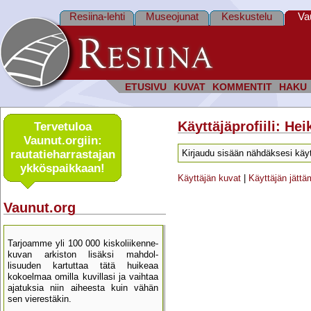
Resiina-lehti
Museojunat
Keskustelu
Va
ETUSIVU
KUVAT
KOMMENTIT
HAKU
Käyttäjäprofiili: He
Tervetuloa
Vaunut.orgiin:
rautatie­harrastajan
Kirjaudu sisään nähdäksesi käyt
ykkös­paikkaan!
Käyttäjän kuvat
|
Käyttäjän jätt
Vaunut.org
Tarjoamme yli 100 000 kisko­liikenne­
kuvan arkiston lisäksi mahdol­
lisuuden kartu­ttaa tätä huikeaa
kokoelmaa omilla kuvillasi ja vaihtaa
ajatuksia niin aiheesta kuin vähän
sen vierestäkin.