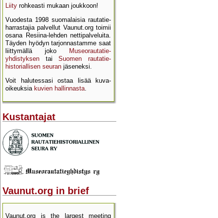
Liity
rohkeasti mukaan joukkoon!
Vuodesta 1998 suomalaisia rautatie­
harrastajia palvellut Vaunut.org toimii
osana Resiina-lehden netti­palveluita.
Täyden hyödyn tarjon­nastamme saat
liittymällä joko
Museo­rautatie­
yhdistyksen
tai
Suomen rautatie­
historial­lisen seuran
jäseneksi.
Voit halutessasi ostaa lisää kuva­
oikeuksia
kuvien hallinnasta
.
Kustantajat
Vaunut.org in brief
Vaunut.org is the largest meeting