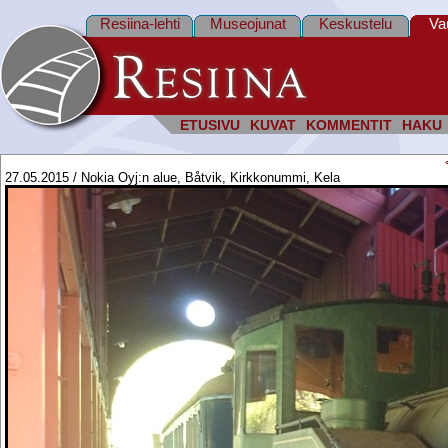
Resiina-lehti
Museojunat
Keskustelu
Va
ETUSIVU
KUVAT
KOMMENTIT
HAKU
27.05.2015 / Nokia Oyj:n alue, Båtvik, Kirkkonummi, Kela