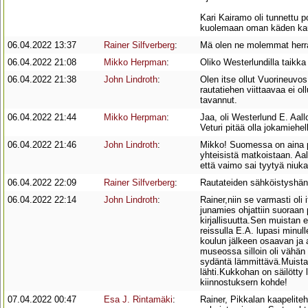
Kari Kairamo oli tunnettu p
kuolemaan oman käden kau
06.04.2022 13:37
Rainer Silfverberg
:
Mä olen ne molemmat herra
06.04.2022 21:08
Mikko Herpman
:
Oliko Westerlundilla taikk
06.04.2022 21:38
John Lindroth
:
Olen itse ollut Vuorineuvos
rautatiehen viittaavaa ei o
tavannut.
06.04.2022 21:44
Mikko Herpman
:
Jaa, oli Westerlund E. Aallo
Veturi pitää olla jokamiehe
06.04.2022 21:46
John Lindroth
:
Mikko! Suomessa on aina pyö
yhteisistä matkoistaan. Aalt
että vaimo sai tyytyä niukanl
06.04.2022 22:09
Rainer Silfverberg
:
Rautateiden sähköistyshän 
06.04.2022 22:14
John Lindroth
:
Rainer,niin se varmasti ol
junamies ohjattiin suoraan
kirjallisuutta.Sen muistan 
reissulla E.A. lupasi minul
koulun jälkeen osaavan ja 
museossa silloin oli vähän 
sydäntä lämmittävä.Muistan 
lähti.Kukkohan on säilötty 
kiinnostuksern kohde!
07.04.2022 00:47
Esa J. Rintamäki
:
Rainer, Pikkalan kaapeliteht