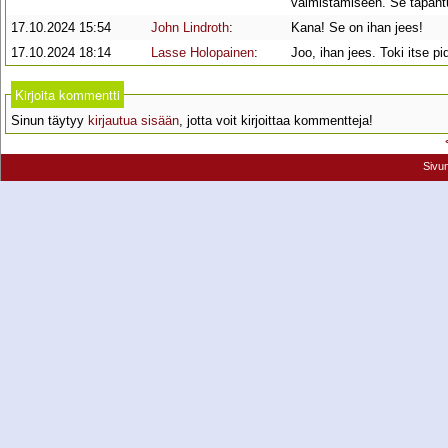
valmistamiseen. Se tapahtui
17.10.2024 15:54
John Lindroth
:
Kana! Se on ihan jees!
17.10.2024 18:14
Lasse Holopainen
:
Joo, ihan jees. Toki itse 
Kirjoita kommentti
Sinun täytyy
kirjautua sisään
, jotta voit kirjoittaa kommentteja!
Sivu