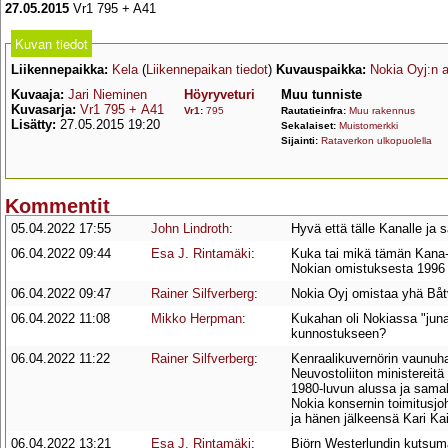
27.05.2015
Vr1 795 + A41
Kuvan tiedot
Liikennepaikka:
Kela
(
Liikennepaikan tiedot
)
Kuvauspaikka:
Nokia Oyj:n 
Kuvaaja:
Jari Nieminen
Höyryveturi
Muu tunniste
Kuvasarja:
Vr1 795 +​ A41
Vr1
:
795
Rautatieinfra:
Muu rakennus
Lisätty:
27.05.2015 19:20
Sekalaiset:
Muistomerkki
Sijainti:
Rataverkon ulkopuolella
Kommentit
05.04.2022 17:55
John Lindroth
:
Hyvä että tälle Kanalle ja s
06.04.2022 09:44
Esa J. Rintamäki
:
Kuka tai mikä tämän Kana-j
Nokian omistuksesta 1996 ja
06.04.2022 09:47
Rainer Silfverberg
:
Nokia Oyj omistaa yhä Båtv
06.04.2022 11:08
Mikko Herpman
:
Kukahan oli Nokiassa "juna
kunnostukseen?
06.04.2022 11:22
Rainer Silfverberg
:
Kenraalikuvernörin vaunuhan
Neuvostoliiton ministereitä 
1980-luvun alussa ja samal
Nokia konsernin toimitusjoh
ja hänen jälkeensä Kari Ka
06.04.2022 13:21
Esa J. Rintamäki
:
Björn Westerlundin kutsuma