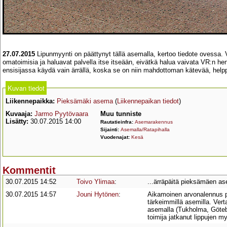
27.07.2015
Lipunmyynti on päättynyt tällä asemalla, kertoo tiedote ovessa. 
omatoimisia ja haluavat palvella itse itseään, eivätkä halua vaivata VR:n he
ensisijassa käydä vain ärrällä, koska se on niin mahdottoman kätevää, helpp
Kuvan tiedot
Liikennepaikka:
Pieksämäki asema
(
Liikennepaikan tiedot
)
Kuvaaja:
Jarmo Pyytövaara
Muu tunniste
Lisätty:
30.07.2015 14:00
Rautatieinfra:
Asemarakennus
Sijainti:
Asemalla/Ratapihalla
Vuodenajat:
Kesä
Kommentit
30.07.2015 14:52
Toivo Ylimaa
:
...ärräpäitä pieksämäen as
30.07.2015 14:57
Jouni Hytönen
:
Aikamoinen arvonalennus pa
tärkeimmillä asemilla. Vert
asemalla (Tukholma, Göteb
toimija jatkanut lippujen m