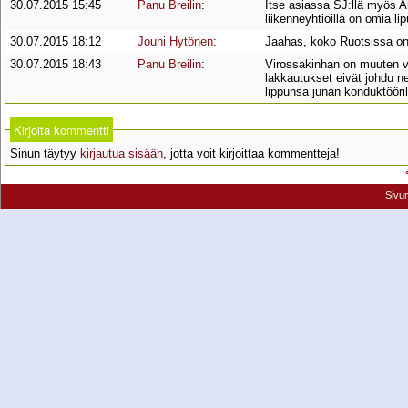
30.07.2015 15:45
Panu Breilin
:
Itse asiassa SJ:llä myös Ar
liikenneyhtiöillä on omia l
30.07.2015 18:12
Jouni Hytönen
:
Jaahas, koko Ruotsissa on
30.07.2015 18:43
Panu Breilin
:
Virossakinhan on muuten vai
lakkautukset eivät johdu ne
lippunsa junan konduktööril
Kirjoita kommentti
Sinun täytyy
kirjautua sisään
, jotta voit kirjoittaa kommentteja!
Sivu