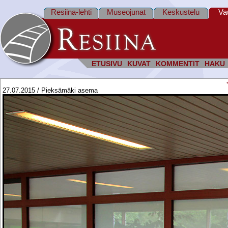
Resiina-lehti
Museojunat
Keskustelu
Va
ETUSIVU
KUVAT
KOMMENTIT
HAKU
27.07.2015 / Pieksämäki asema