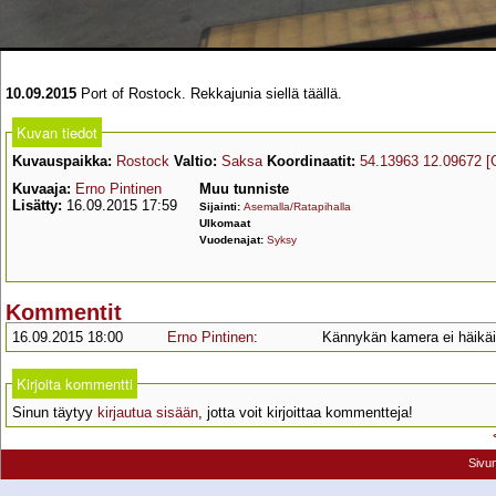
10.09.2015
Port of Rostock. Rekkajunia siellä täällä.
Kuvan tiedot
Kuvauspaikka:
Rostock
Valtio:
Saksa
Koordinaatit:
54.13963 12.09672
[
Kuvaaja:
Erno Pintinen
Muu tunniste
Lisätty:
16.09.2015 17:59
Sijainti:
Asemalla/Ratapihalla
Ulkomaat
Vuodenajat:
Syksy
Kommentit
16.09.2015 18:00
Erno Pintinen
:
Kännykän kamera ei häikäi
Kirjoita kommentti
Sinun täytyy
kirjautua sisään
, jotta voit kirjoittaa kommentteja!
Sivu