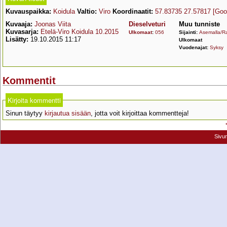
Kuvauspaikka:
Koidula
Valtio:
Viro
Koordinaatit:
57.83735 27.57817
[Goo
Kuvaaja:
Joonas Viita
Dieselveturi
Muu tunniste
Kuvasarja:
Etelä-Viro Koidula 10.2015
Ulkomaat
:
056
Sijainti:
Asemalla/Ra
Lisätty:
19.10.2015 11:17
Ulkomaat
Vuodenajat:
Syksy
Kommentit
Kirjoita kommentti
Sinun täytyy
kirjautua sisään
, jotta voit kirjoittaa kommentteja!
Sivu