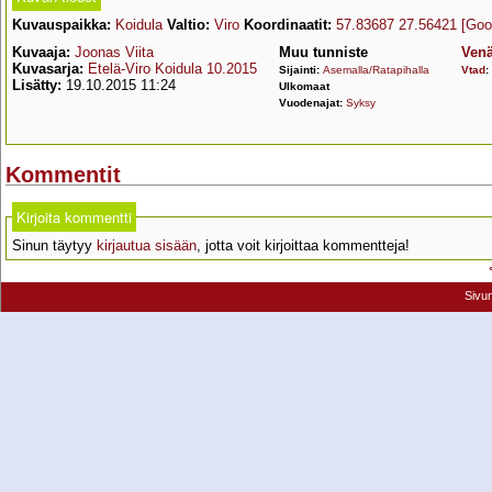
Kuvauspaikka:
Koidula
Valtio:
Viro
Koordinaatit:
57.83687 27.56421
[Goo
Kuvaaja:
Joonas Viita
Muu tunniste
Venä
Kuvasarja:
Etelä-Viro Koidula 10.2015
Sijainti:
Asemalla/Ratapihalla
Vtad
:
Lisätty:
19.10.2015 11:24
Ulkomaat
Vuodenajat:
Syksy
Kommentit
Kirjoita kommentti
Sinun täytyy
kirjautua sisään
, jotta voit kirjoittaa kommentteja!
Sivu