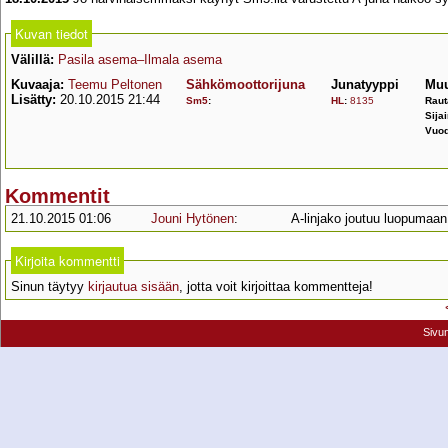
Kuvan tiedot
Välillä:
Pasila asema–Ilmala asema
Kuvaaja:
Teemu Peltonen
Sähkömoottorijuna
Junatyyppi
Muu
Lisätty:
20.10.2015 21:44
Sm5
:
HL
:
8135
Raut
Sijai
Vuod
Kommentit
21.10.2015 01:06
Jouni Hytönen
:
A-linjako joutuu luopumaan
Kirjoita kommentti
Sinun täytyy
kirjautua sisään
, jotta voit kirjoittaa kommentteja!
Sivu