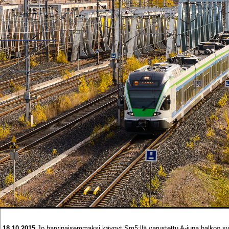
18.10.2015
Jo harvinaisemmaksi käynyt Sm5:llä varustettu A-juna halkoo sy