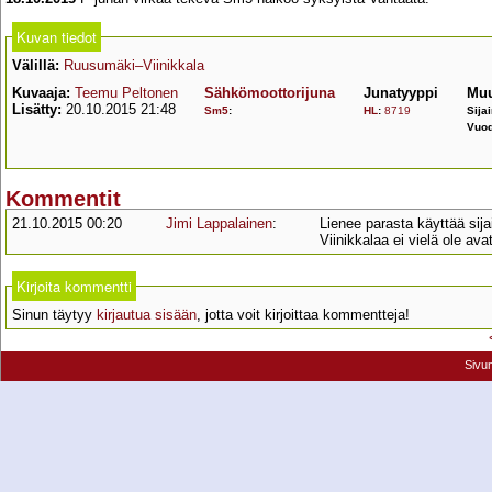
Kuvan tiedot
Välillä:
Ruusumäki–Viinikkala
Kuvaaja:
Teemu Peltonen
Sähkömoottorijuna
Junatyyppi
Muu
Lisätty:
20.10.2015 21:48
Sm5
:
HL
:
8719
Sijai
Vuod
Kommentit
21.10.2015 00:20
Jimi Lappalainen
:
Lienee parasta käyttää sij
Viinikkalaa ei vielä ole avat
Kirjoita kommentti
Sinun täytyy
kirjautua sisään
, jotta voit kirjoittaa kommentteja!
Sivu