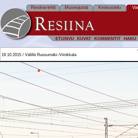
Resiina-lehti
Museojunat
Keskustelu
Va
ETUSIVU
KUVAT
KOMMENTIT
HAKU
18.10.2015 / Välillä Ruusumäki–Viinikkala