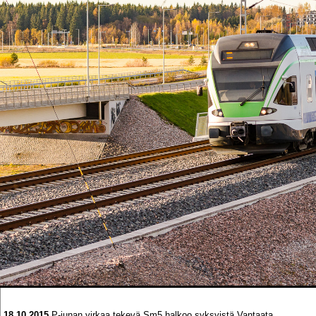
18.10.2015
P-junan virkaa tekevä Sm5 halkoo syksyistä Vantaata.