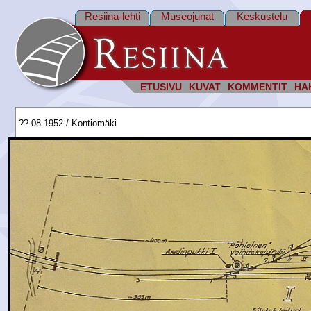
Resiina-lehti
Museojunat
Keskustelu
ETUSIVU
KUVAT
KOMMENTIT
HA
??.08.1952 / Kontiomäki