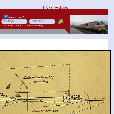
Info
•
Yhteystiedot
Muista minut!
Unohtuiko salasana?
Rekisteröidy!