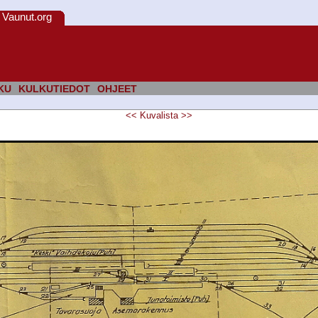
Vaunut.org
KU
KULKUTIEDOT
OHJEET
<<
Kuvalista
>>