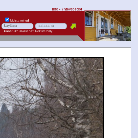
Info
•
Yhteystiedot
Muista minut!
Unohtuiko salasana?
Rekisteröidy!