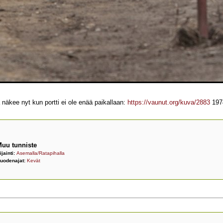
tä näkee nyt kun portti ei ole enää paikallaan:
https://vaunut.org/kuva/2883
1974
uu tunniste
ijainti:
Asemalla/Ratapihalla
uodenajat:
Kevät