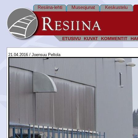
Resiina-lehti
Museojunat
Keskustelu
ETUSIVU
KUVAT
KOMMENTIT
HA
21.04.2016 / Joensuu Peltola