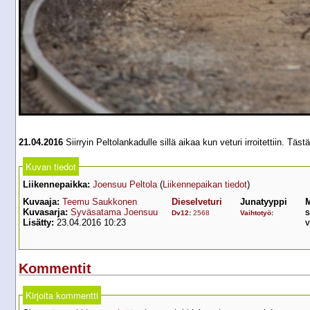
21.04.2016
Siirryin Peltolankadulle sillä aikaa kun veturi irroitettiin. Täs
Kuvan tiedot
Liikennepaikka:
Joensuu Peltola
(
Liikennepaikan tiedot
)
Kuvaaja:
Teemu Saukkonen
Dieselveturi
Junatyyppi
M
Kuvasarja:
Syväsatama Joensuu
Dv12
:
2568
Vaihtotyö
:
S
Lisätty:
23.04.2016 10:23
V
Kommentit
Kirjoita kommentti