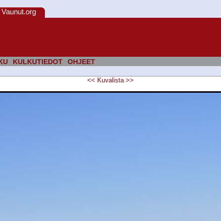
Vaunut.org
KU
KULKUTIEDOT
OHJEET
<<
Kuvalista
>>