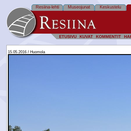
Resiina-lehti
Museojunat
Keskustelu
ETUSIVU
KUVAT
KOMMENTIT
HA
15.05.2016 / Huomola