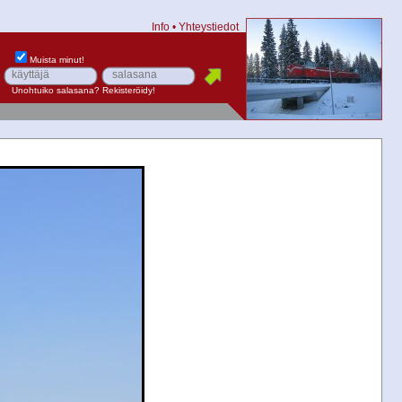
Info
•
Yhteystiedot
Muista minut!
Unohtuiko salasana?
Rekisteröidy!