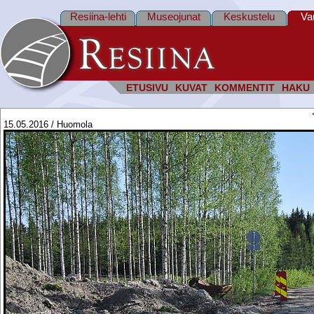
Resiina-lehti
Museojunat
Keskustelu
Va
ETUSIVU
KUVAT
KOMMENTIT
HAKU
15.05.2016 / Huomola