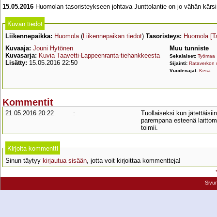
15.05.2016
Huomolan tasoristeykseen johtava Junttolantie on jo vähän kärsin
Kuvan tiedot
Liikennepaikka:
Huomola
(
Liikennepaikan tiedot
)
Tasoristeys:
Huomola
[T
Kuvaaja:
Jouni Hytönen
Muu tunniste
Kuvasarja:
Kuvia Taavetti-Lappeenranta-tiehankkeesta
Sekalaiset:
Työmaa
Lisätty:
15.05.2016 22:50
Sijainti:
Rataverkon u
Vuodenajat:
Kesä
Kommentit
21.05.2016 20:22
:
Tuollaiseksi kun jätettäisi
parempana esteenä laittomill
toimii.
Kirjoita kommentti
Sinun täytyy
kirjautua sisään
, jotta voit kirjoittaa kommentteja!
Sivu