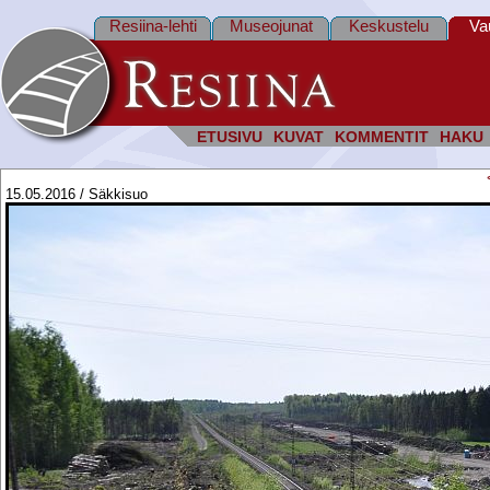
Resiina-lehti
Museojunat
Keskustelu
Va
ETUSIVU
KUVAT
KOMMENTIT
HAKU
15.05.2016 / Säkkisuo