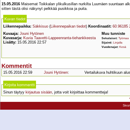
15.05.2016
Maisemat Toikkalan ylikulkusillan nurkilta Luumäen suuntaan alkav
sitten tästä olisi näkynyt pelkkää pusikkoa ja puita.
Kuvan tiedot
Liikennepaikka:
Säkkisuo
(
Liikennepaikan tiedot
)
Koordinaatit:
60.96185 
Kuvaaja:
Jouni Hytönen
Muu tunniste
Kuvasarja:
Kuvia Taavetti-Lappeenranta-tiehankkeesta
Sekalaiset:
Työmaa
Lisätty:
15.05.2016 22:57
Sijainti:
Linjalla
Vuodenajat:
Kesä
Kommentit
15.05.2016 22:59
Jouni Hytönen
:
Vertailukuva huhtikuun alu
Kirjoita kommentti
Sinun täytyy
kirjautua sisään
, jotta voit kirjoittaa kommentteja!
Sivu