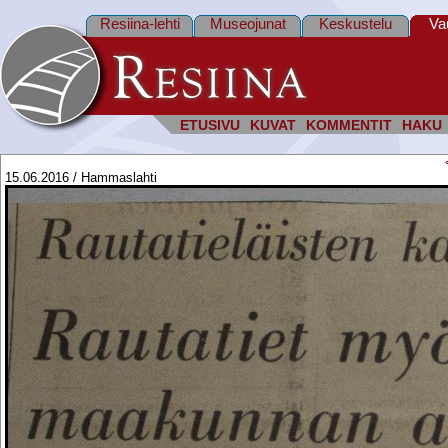
Resiina-lehti
Museojunat
Keskustelu
Va
ETUSIVU
KUVAT
KOMMENTIT
HAKU
15.06.2016 / Hammaslahti