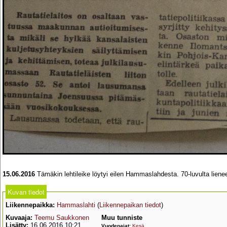
15.06.2016
Tämäkin lehtileike löytyi eilen Hammaslahdesta. 70-luvulta liene
Kuvan tiedot
Liikennepaikka:
Hammaslahti
(
Liikennepaikan tiedot
)
Kuvaaja:
Teemu Saukkonen
Muu tunniste
Lisätty:
16.06.2016 10:21
Vuodenajat:
Kesä