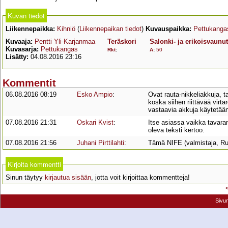
Kuvan tiedot
Liikennepaikka:
Kihniö
(
Liikennepaikan tiedot
)
Kuvauspaikka:
Pettukanga
Kuvaaja:
Pentti Yli-Karjanmaa
Teräskori
Salonki- ja erikoisvaunut
Kuvasarja:
Pettukangas
Rkt
:
A
:
50
Lisätty:
04.08.2016 23:16
Kommentit
06.08.2016 08:19
Esko Ampio
:
Ovat rauta-nikkeliakkuja, t
koska siihen riittävää vir
vastaavia akkuja käytetään
07.08.2016 21:31
Oskari Kvist
:
Itse asiassa vaikka tavara
oleva teksti kertoo.
07.08.2016 21:56
Juhani Pirttilahti
:
Tämä NIFE (valmistaja, Ruo
Kirjoita kommentti
Sinun täytyy
kirjautua sisään
, jotta voit kirjoittaa kommentteja!
Sivu