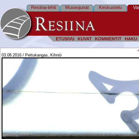
Resiina-lehti
Museojunat
Keskustelu
Va
ETUSIVU
KUVAT
KOMMENTIT
HAKU
03.08.2016 / Pettukangas, Kihniö